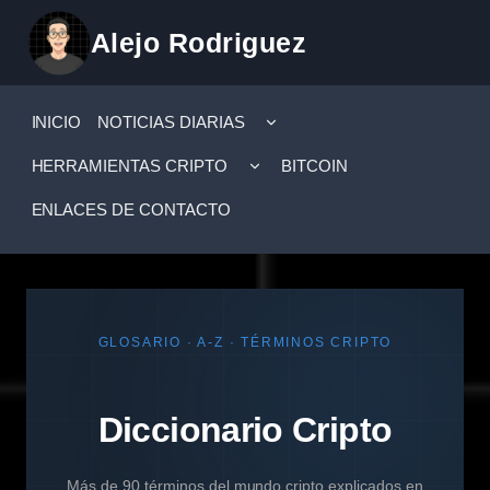
Saltar
Alejo Rodriguez
al
contenido
ALTERNAR
INICIO
NOTICIAS DIARIAS
MENÚ
HIJO
ALTERNAR
HERRAMIENTAS CRIPTO
BITCOIN
MENÚ
HIJO
ENLACES DE CONTACTO
GLOSARIO · A-Z · TÉRMINOS CRIPTO
Diccionario Cripto
Más de 90 términos del mundo cripto explicados en