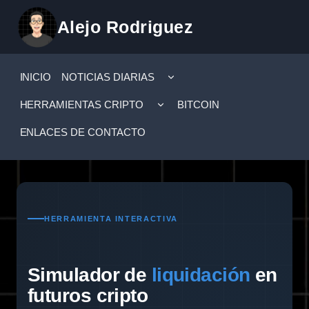
Saltar
Alejo Rodriguez
al
contenido
ALTERNAR
INICIO
NOTICIAS DIARIAS
MENÚ
HIJO
ALTERNAR
HERRAMIENTAS CRIPTO
BITCOIN
MENÚ
HIJO
ENLACES DE CONTACTO
HERRAMIENTA INTERACTIVA
Simulador de
liquidación
en
futuros cripto