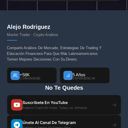
Alejo Rodriguez
Master Trader · Crypto Análisis
Comparto Análisis De Mercado, Estrategias De Trading Y
Educación Financiera Para Que Más Latinoamericanos
Tomen Mejores Decisiones Con Su Dinero.
+58K
5 Años
COMUNIDAD
EXPERIENCIA
No Te Quedes
Suscríbete En YouTube
→
Análisis Cripto En Video, Todas Las Semanas
Únete Al Canal De Telegram
→
Señales Y Alertas En Tiempo Real