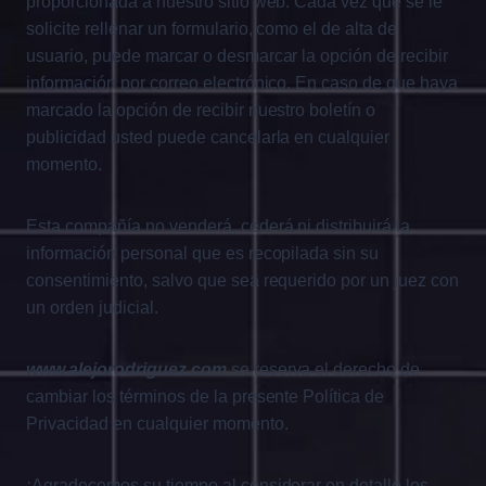
proporcionada a nuestro sitio web. Cada vez que se le
solicite rellenar un formulario, como el de alta de
usuario, puede marcar o desmarcar la opción de recibir
información por correo electrónico. En caso de que haya
marcado la opción de recibir nuestro boletín o
publicidad usted puede cancelarla en cualquier
momento.
Esta compañía no venderá, cederá ni distribuirá la
información personal que es recopilada sin su
consentimiento, salvo que sea requerido por un juez con
un orden judicial.
www.alejorodriguez.com
se reserva el derecho de
cambiar los términos de la presente Política de
Privacidad en cualquier momento.
¡Agradecemos su tiempo al considerar en detalle los