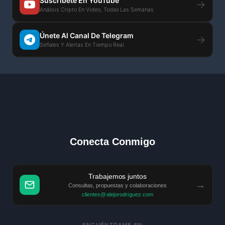
Suscríbete En YouTube
→
Análisis Cripto En Video, Todas Las Semanas
Únete Al Canal De Telegram
→
Señales Y Alertas En Tiempo Real
Conecta Conmigo
Trabajemos juntos
→
Consultas, propuestas y colaboraciones
clientes@alejorodriguez.com