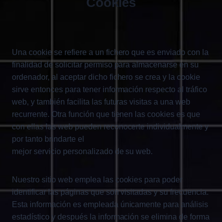
Cookies
Una cookie se refiere a un fichero que es enviado con la
finalidad de solicitar permiso para almacenarse en su
ordenador, al aceptar dicho fichero se crea y la cookie
sirve entonces para tener información respecto al tráfico
web, y también facilita las futuras visitas a una web
recurrente. Otra función que tienen las cookies es que
con ellas las web pueden reconocerte individualmente y
por tanto brindarte el
mejor servicio personalizado de su web.
Nuestro sitio web emplea las cookies para poder
identificar las páginas que son visitadas y su frecuencia.
Esta información es empleada únicamente para análisis
estadístico y después la información se elimina de forma