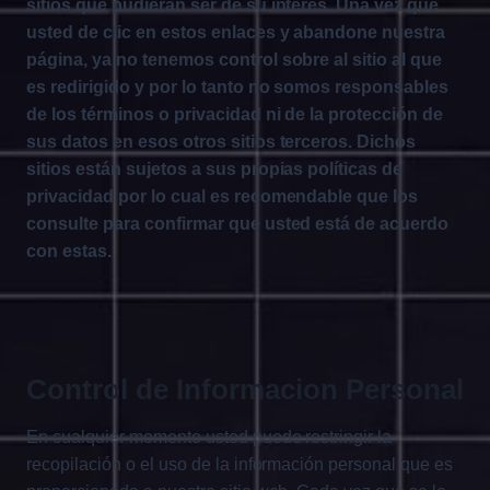
sitios que pudieran ser de su interés. Una vez que
usted de clic en estos enlaces y abandone nuestra
página, ya no tenemos control sobre al sitio al que
es redirigido y por lo tanto no somos responsables
de los términos o privacidad ni de la protección de
sus datos en esos otros sitios terceros. Dichos
sitios están sujetos a sus propias políticas de
privacidad por lo cual es recomendable que los
consulte para confirmar que usted está de acuerdo
con estas.
Control de Informacion Personal
En cualquier momento usted puede restringir la
recopilación o el uso de la información personal que es