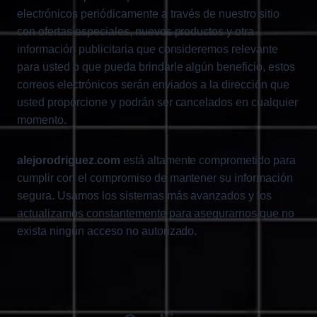
electrónicos periódicamente a través de nuestro sitio
con ofertas especiales, nuevos productos y otra
información publicitaria que consideremos relevante
para usted o que pueda brindarle algún beneficio, estos
correos electrónicos serán enviados a la dirección que
usted proporcione y podrán ser cancelados en cualquier
momento.
alejorodriguez.com
está altamente comprometido para
cumplir con el compromiso de mantener su información
segura. Usamos los sistemas más avanzados y los
actualizamos constantemente para asegurarnos que no
exista ningún acceso no autorizado.