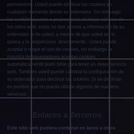
permanente. Usted puede eliminar las cookies en
cualquier momento desde su ordenador. Sin embargo
las cookies ayudan a proporcionar un mejor servicio de
los sitios web, estás no dan acceso a información de su
ordenador ni de usted, a menos de que usted así lo
quiera y la proporcione directamente . Usted puede
aceptar o negar el uso de cookies, sin embargo la
mayoría de navegadores aceptan cookies
automáticamente pues sirve para tener un mejor servicio
web. También usted puede cambiar la configuración de
su ordenador para declinar las cookies. Si se declinan
es posible que no pueda utilizar algunos de nuestros
servicios.
Enlaces a Terceros
Este sitio web pudiera contener en laces a otros