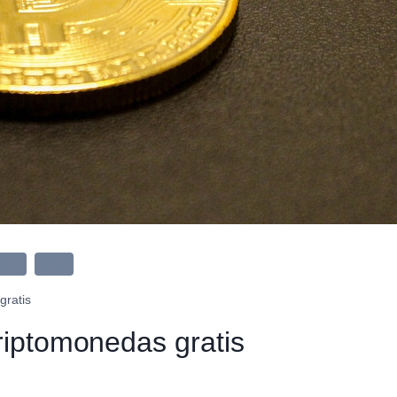
uevo
Web3
gratis
riptomonedas gratis