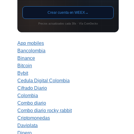
Crear cuenta en WEEX
→
Precios actualizados cada 30s · Vía CoinGecko
App mobiles
Bancolombia
Binance
Bitcoin
Bybit
Cedula Digital Colombia
Cifrado Diario
Colombia
Combo diario
Combo diario rocky rabbit
Criptomonedas
Daviplata
Dinero