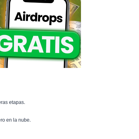
eras etapas.
ro en la nube.