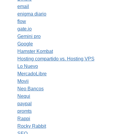
email
enigma diario
flow
gate.io
Gemini pro
Google
Hamster Kombat
Hosting compartido vs. Hosting VPS
Lo Nuevo
MercadoLibre
Movii
Neo Bancos
Nequi
paypal
promts
Rappi
Rocky Rabbit
SEO