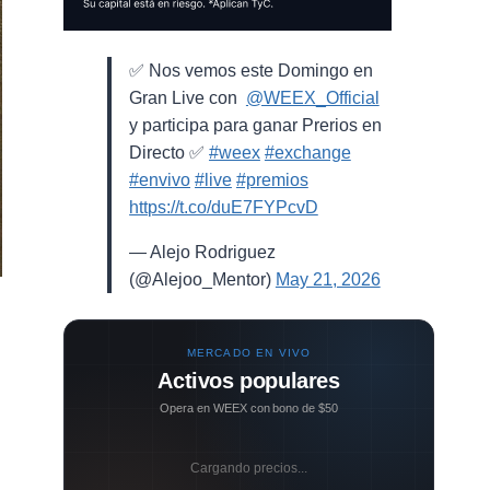
✅ Nos vemos este Domingo en
Gran Live con ⁨
@WEEX_Official
⁩
y participa para ganar Prerios en
Directo ✅
#weex
#exchange
#envivo
#live
#premios
https://t.co/duE7FYPcvD
— Alejo Rodriguez
(@Alejoo_Mentor)
May 21, 2026
MERCADO EN VIVO
Activos populares
Opera en WEEX con bono de $50
Cargando precios...