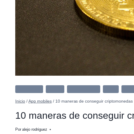
App Mobiles
Binance
Criptomonedas
Dinero
Lo N
Inicio
/
App mobiles
/
10 maneras de conseguir criptomonedas 
10 maneras de conseguir c
Por
alejo rodriguez