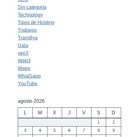
Sin categoría
Technology
Tipos de Hosting
Trabajos
Transfiya
Uala
veo3
Web3
Weex
WhatSapp
YouTube
agosto 2026
L
M
X
J
V
S
D
1
2
3
4
5
6
7
8
9