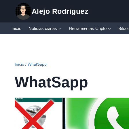
Saltar
Alejo Rodriguez
al
contenido
Inicio
Noticias diarias
Herramientas Cripto
Bitco
Inicio
/
WhatSapp
WhatSapp