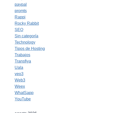
paypal
promts
Rappi
Rocky Rabbit
SEO
Sin categoría
Technology
Tipos de Hosting
Trabajos
Transfiya
Uala
veo3
Web3
Weex
WhatSapp
YouTube