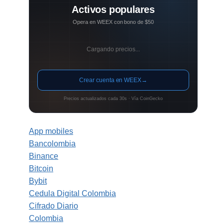
Activos populares
Opera en WEEX con bono de $50
Cargando precios...
Crear cuenta en WEEX
→
Precios actualizados cada 30s · Vía CoinGecko
App mobiles
Bancolombia
Binance
Bitcoin
Bybit
Cedula Digital Colombia
Cifrado Diario
Colombia