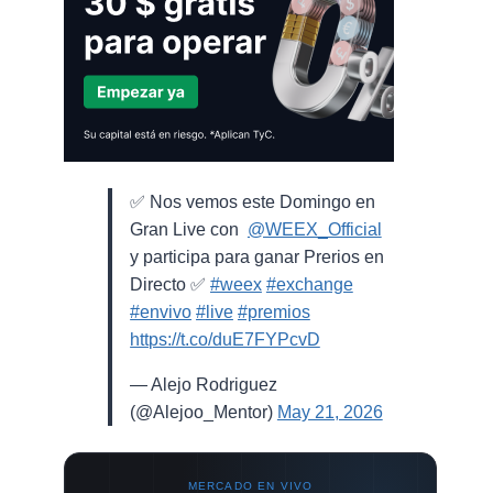
✅ Nos vemos este Domingo en
Gran Live con ⁨
@WEEX_Official
⁩
y participa para ganar Prerios en
Directo ✅
#weex
#exchange
#envivo
#live
#premios
https://t.co/duE7FYPcvD
— Alejo Rodriguez
(@Alejoo_Mentor)
May 21, 2026
MERCADO EN VIVO