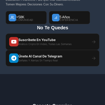
Tomen Mejores Decisiones Con Su Dinero.
+58K
5 Años
COMUNIDAD
EXPERIENCIA
No Te Quedes
Suscríbete En YouTube
→
Análisis Cripto En Video, Todas Las Semanas
Únete Al Canal De Telegram
→
Señales Y Alertas En Tiempo Real