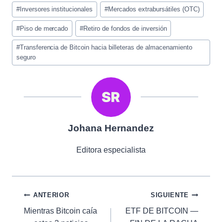
#
Inversores institucionales
#
Mercados extrabursátiles (OTC)
#
Piso de mercado
#
Retiro de fondos de inversión
#
Transferencia de Bitcoin hacia billeteras de almacenamiento
seguro
Johana Hernandez
Editora especialista
Navegación
ANTERIOR
SIGUIENTE
Mientras Bitcoin caía
ETF DE BITCOIN —
de