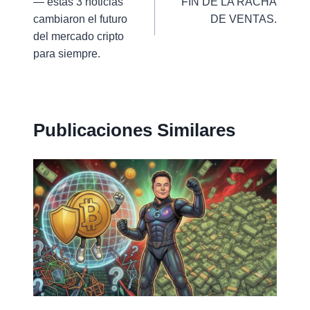
— estas 3 noticias
FIN DE LA RACHA
entradas
cambiaron el futuro
DE VENTAS.
del mercado cripto
para siempre.
Publicaciones Similares