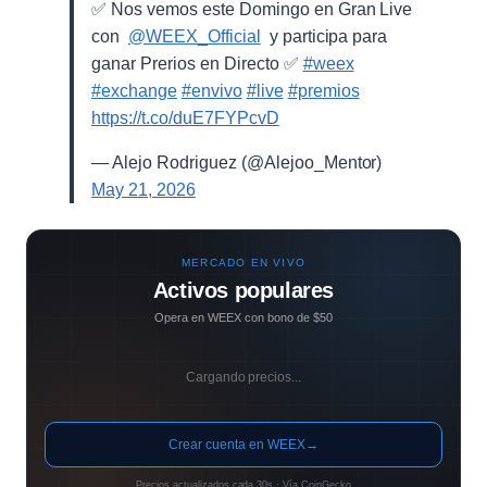
✅ Nos vemos este Domingo en Gran Live
con ⁨
@WEEX_Official
⁩ y participa para
ganar Prerios en Directo ✅
#weex
#exchange
#envivo
#live
#premios
https://t.co/duE7FYPcvD
— Alejo Rodriguez (@Alejoo_Mentor)
May 21, 2026
MERCADO EN VIVO
Activos populares
Opera en WEEX con bono de $50
Cargando precios...
Crear cuenta en WEEX
→
Precios actualizados cada 30s · Vía CoinGecko