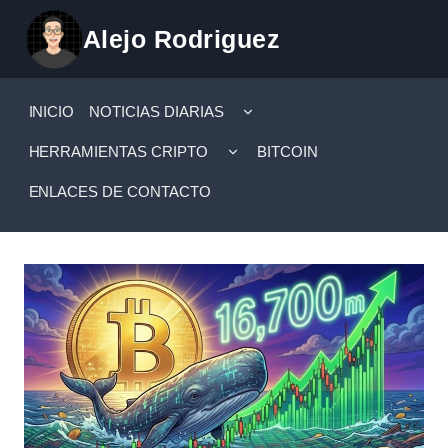
Saltar
Alejo Rodriguez
al
contenido
ALTERNAR
INICIO
NOTICIAS DIARIAS
MENÚ
HIJO
ALTERNAR
HERRAMIENTAS CRIPTO
BITCOIN
MENÚ
HIJO
ENLACES DE CONTACTO