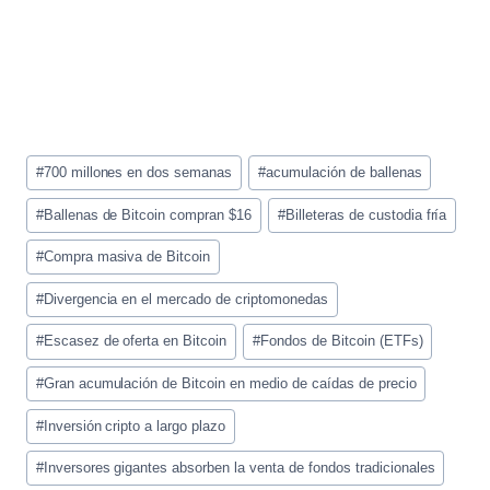
Etiquetas
#
700 millones en dos semanas
#
acumulación de ballenas
de
la
#
Ballenas de Bitcoin compran $16
#
Billeteras de custodia fría
entrada:
#
Compra masiva de Bitcoin
#
Divergencia en el mercado de criptomonedas
#
Escasez de oferta en Bitcoin
#
Fondos de Bitcoin (ETFs)
#
Gran acumulación de Bitcoin en medio de caídas de precio
#
Inversión cripto a largo plazo
#
Inversores gigantes absorben la venta de fondos tradicionales