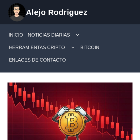
Saltar
Alejo Rodriguez
al
contenido
ALTERNAR
INICIO
NOTICIAS DIARIAS
MENÚ
HIJO
ALTERNAR
HERRAMIENTAS CRIPTO
BITCOIN
MENÚ
HIJO
ENLACES DE CONTACTO