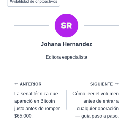
#
volatilidad de criptoactivos
Johana Hernandez
Editora especialista
Navegación
ANTERIOR
SIGUIENTE
La señal técnica que
Cómo leer el volumen
de
apareció en Bitcoin
antes de entrar a
entradas
justo antes de romper
cualquier operación
$65,000.
— guía paso a paso.