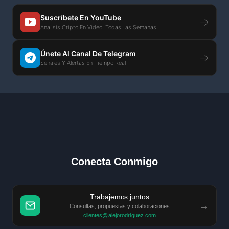
Suscríbete En YouTube
→
Análisis Cripto En Video, Todas Las Semanas
Únete Al Canal De Telegram
→
Señales Y Alertas En Tiempo Real
Conecta Conmigo
Trabajemos juntos
→
Consultas, propuestas y colaboraciones
clientes@alejorodriguez.com