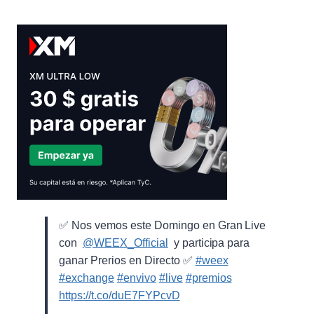
✅ Nos vemos este Domingo en Gran Live
con ⁨
@WEEX_Official
⁩ y participa para
ganar Prerios en Directo ✅
#weex
#exchange
#envivo
#live
#premios
https://t.co/duE7FYPcvD