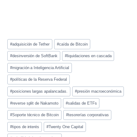
Etiquetas
#
adquisición de Tether
#
caída de Bitcoin
de
la
#
desinversión de SoftBank
#
liquidaciones en cascada
entrada:
#
migración a Inteligencia Artificial
#
políticas de la Reserva Federal
#
posiciones largas apalancadas.
#
presión macroeconómica
#
reverse split de Nakamoto
#
salidas de ETFs
#
Soporte técnico de Bitcoin
#
tesorerías corporativas
#
tipos de interés
#
Twenty One Capital