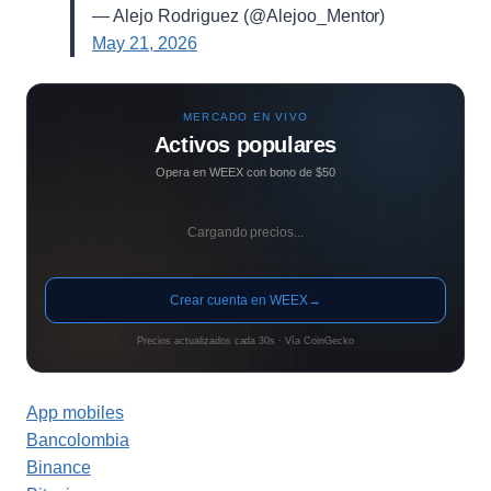
— Alejo Rodriguez (@Alejoo_Mentor)
May 21, 2026
MERCADO EN VIVO
Activos populares
Opera en WEEX con bono de $50
Cargando precios...
Crear cuenta en WEEX
→
Precios actualizados cada 30s · Vía CoinGecko
App mobiles
Bancolombia
Binance