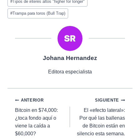
#
Tipos de interés altos "higher for longer"
#
Trampa para toros (Bull Trap)
Johana Hernandez
Editora especialista
Navegación
ANTERIOR
SIGUIENTE
Bitcoin en $74,000:
El «efecto lateral»:
de
¿toca fondo aquí o
Por qué las ballenas
entradas
viene la caída a
de Bitcoin están en
$60,000?
silencio esta semana.