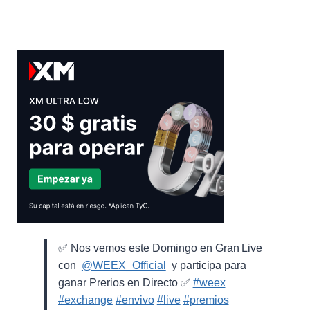
✅ Nos vemos este Domingo en Gran Live
con ⁨
@WEEX_Official
⁩ y participa para
ganar Prerios en Directo ✅
#weex
#exchange
#envivo
#live
#premios