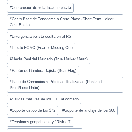
entrada:
#
Compresión de volatilidad implícita
#
Costo Base de Tenedores a Corto Plazo (Short-Term Holder
Cost Basis)
#
Divergencia bajista oculta en el RSI
#
Efecto FOMO (Fear of Missing Out)
#
Media Real del Mercado (True Market Mean)
#
Patrón de Bandera Bajista (Bear Flag)
#
Ratio de Ganancias y Pérdidas Realizadas (Realized
Profit/Loss Ratio)
#
Salidas masivas de los ETF al contado
#
Soporte crítico de los $72
#
Soporte de anclaje de los $60
#
Tensiones geopolíticas y "Risk-off"