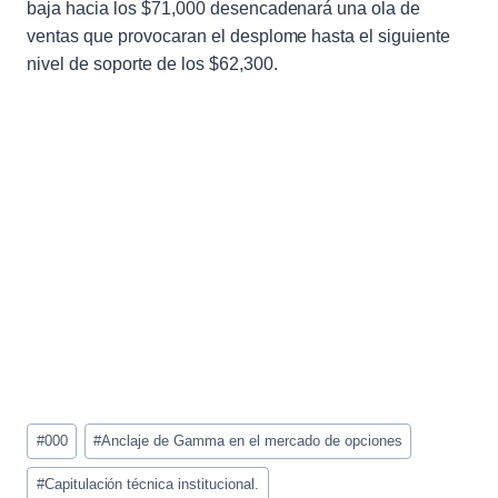
baja hacia los $71,000 desencadenará una ola de
ventas que provocaran el desplome hasta el siguiente
nivel de soporte de los $62,300.
Etiquetas
#
000
#
Anclaje de Gamma en el mercado de opciones
de
la
#
Capitulación técnica institucional.