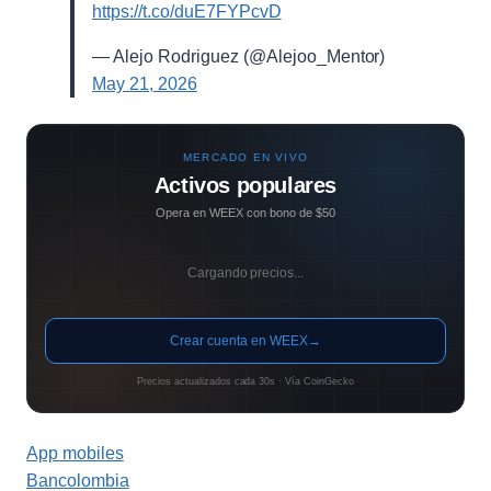
https://t.co/duE7FYPcvD
— Alejo Rodriguez (@Alejoo_Mentor)
May 21, 2026
MERCADO EN VIVO
Activos populares
Opera en WEEX con bono de $50
Cargando precios...
Crear cuenta en WEEX
→
Precios actualizados cada 30s · Vía CoinGecko
App mobiles
Bancolombia