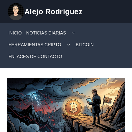
Saltar
Alejo Rodriguez
al
contenido
ALTERNAR
INICIO
NOTICIAS DIARIAS
MENÚ
HIJO
ALTERNAR
HERRAMIENTAS CRIPTO
BITCOIN
MENÚ
HIJO
ENLACES DE CONTACTO