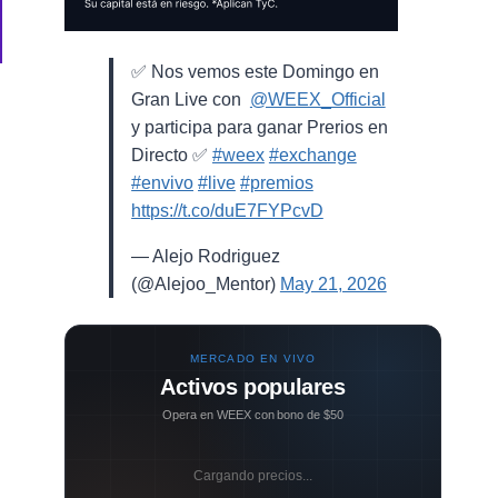
✅ Nos vemos este Domingo en
Gran Live con ⁨
@WEEX_Official
⁩
y participa para ganar Prerios en
Directo ✅
#weex
#exchange
#envivo
#live
#premios
https://t.co/duE7FYPcvD
— Alejo Rodriguez
(@Alejoo_Mentor)
May 21, 2026
MERCADO EN VIVO
Activos populares
Opera en WEEX con bono de $50
Cargando precios...