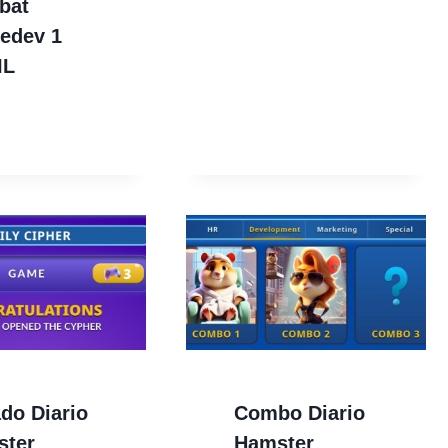
bat
edev 1
IL
ado Diario
Combo Diario
ster
Hamster