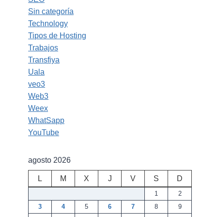
Sin categoría
Technology
Tipos de Hosting
Trabajos
Transfiya
Uala
veo3
Web3
Weex
WhatSapp
YouTube
agosto 2026
L
M
X
J
V
S
D
1
2
3
4
5
6
7
8
9