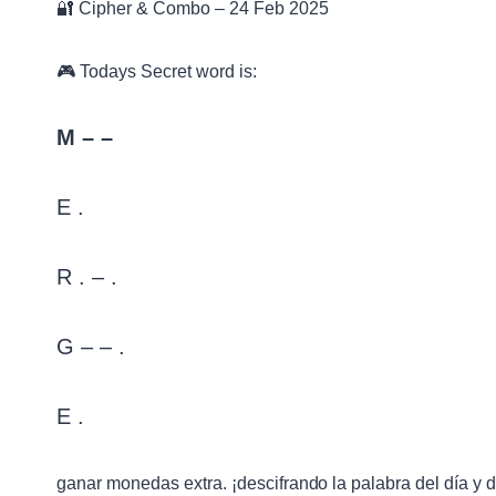
🔐 Cipher & Combo – 24 Feb 2025
🎮 Todays Secret word is:
M – –
E .
R . – .
G – – .
E .
ganar monedas extra. ¡descifrando la palabra del día y 