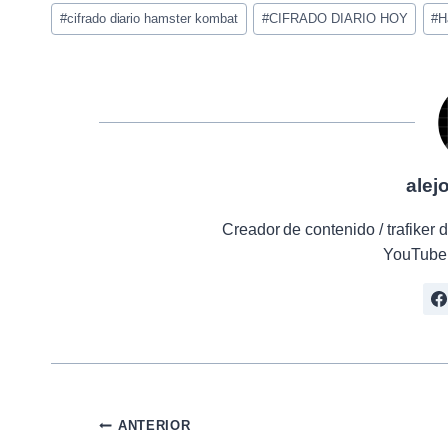
Etiquetas
#
cifrado diario hamster kombat
#
CIFRADO DIARIO HOY
#
H
de
la
entrada:
alej
Creador de contenido / trafike
YouTube 
Navegación
ANTERIOR