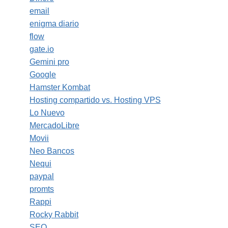
email
enigma diario
flow
gate.io
Gemini pro
Google
Hamster Kombat
Hosting compartido vs. Hosting VPS
Lo Nuevo
MercadoLibre
Movii
Neo Bancos
Nequi
paypal
promts
Rappi
Rocky Rabbit
SEO