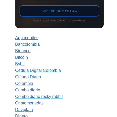
Crear cuenta en WEEX
→
Precios actualizados cada 30s · Vía CoinGecko
App mobiles
Bancolombia
Binance
Bitcoin
Bybit
Cedula Digital Colombia
Cifrado Diario
Colombia
Combo diario
Combo diario rocky rabbit
Criptomonedas
Daviplata
Dinero