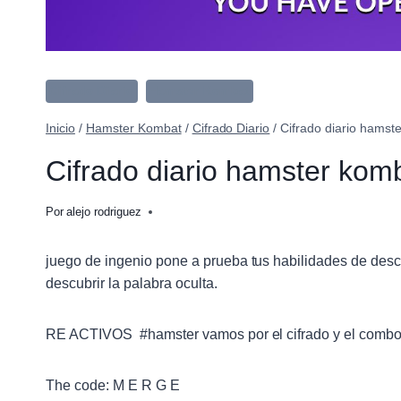
Cifrado Diario
Hamster Kombat
Inicio
/
Hamster Kombat
/
Cifrado Diario
/
Cifrado diario hamst
Cifrado diario hamster kom
Por
alejo rodriguez
juego de ingenio pone a prueba tus habilidades de desci
descubrir la palabra oculta.
RE ACTIVOS #hamster vamos por el cifrado y el co
The code: M E R G E