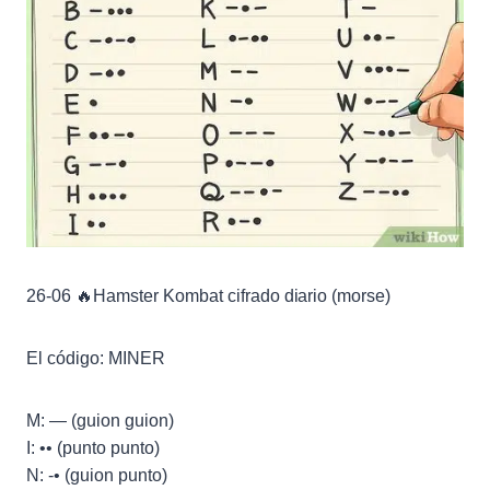
26-06 🔥Hamster Kombat cifrado diario (morse)
El código: MINER
M: — (guion guion)
I: •• (punto punto)
N: -• (guion punto)