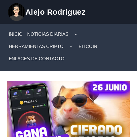
Saltar
Alejo Rodriguez
al
contenido
ALTERNAR
INICIO
NOTICIAS DIARIAS
MENÚ
HIJO
ALTERNAR
HERRAMIENTAS CRIPTO
BITCOIN
MENÚ
HIJO
ENLACES DE CONTACTO