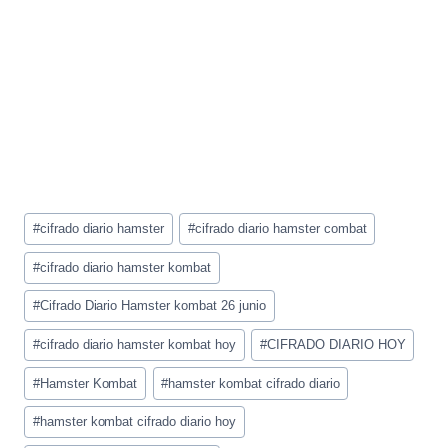
Etiquetas
#
cifrado diario hamster
#
cifrado diario hamster combat
de
la
#
cifrado diario hamster kombat
entrada:
#
Cifrado Diario Hamster kombat 26 junio
#
cifrado diario hamster kombat hoy
#
CIFRADO DIARIO HOY
#
Hamster Kombat
#
hamster kombat cifrado diario
#
hamster kombat cifrado diario hoy