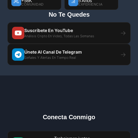
+58K
5 Años
COMUNIDAD
EXPERIENCIA
No Te Quedes
Suscríbete En YouTube
→
Análisis Cripto En Video, Todas Las Semanas
Únete Al Canal De Telegram
→
Señales Y Alertas En Tiempo Real
Conecta Conmigo