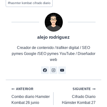
#
hasmter kombat cifrado diario
alejo rodriguez
Creador de contenido / trafiker digital / SEO
pymes Google /SEO pymes YouTube / Diseñador
web
Navegación
ANTERIOR
SIGUIENTE
Combo diario Hamster
Cifrado Diario
de
Kombat 26 junio
Hámster Kombat 27
entradas