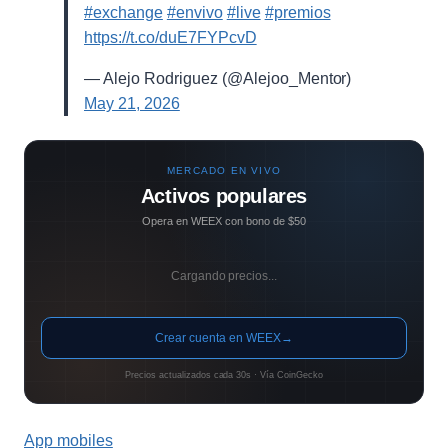
#exchange
#envivo
#live
#premios
https://t.co/duE7FYPcvD
— Alejo Rodriguez (@Alejoo_Mentor)
May 21, 2026
MERCADO EN VIVO
Activos populares
Opera en WEEX con bono de $50
Cargando precios...
Crear cuenta en WEEX
→
Precios actualizados cada 30s · Vía CoinGecko
App mobiles