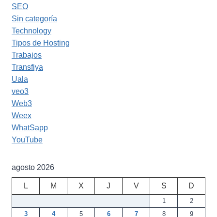
SEO
Sin categoría
Technology
Tipos de Hosting
Trabajos
Transfiya
Uala
veo3
Web3
Weex
WhatSapp
YouTube
agosto 2026
L
M
X
J
V
S
D
1
2
3
4
5
6
7
8
9