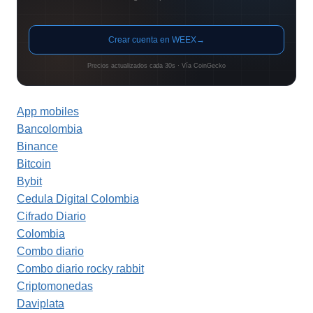
Crear cuenta en WEEX
→
Precios actualizados cada 30s · Vía CoinGecko
App mobiles
Bancolombia
Binance
Bitcoin
Bybit
Cedula Digital Colombia
Cifrado Diario
Colombia
Combo diario
Combo diario rocky rabbit
Criptomonedas
Daviplata