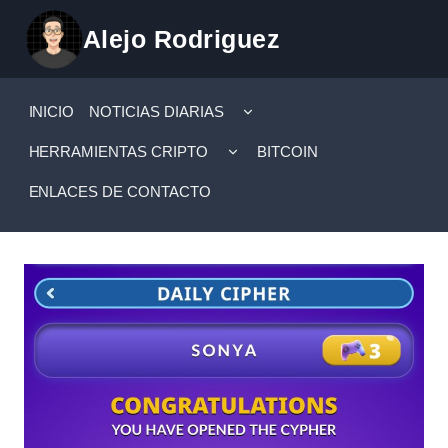
Saltar
Alejo Rodriguez
al
contenido
ALTERNAR
INICIO
NOTICIAS DIARIAS
MENÚ
HIJO
ALTERNAR
HERRAMIENTAS CRIPTO
BITCOIN
MENÚ
HIJO
ENLACES DE CONTACTO