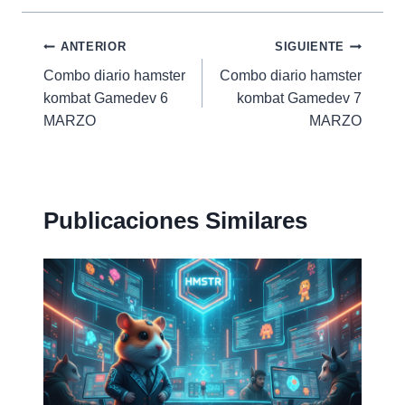
Navegación
ANTERIOR
SIGUIENTE
Combo diario hamster
Combo diario hamster
de
kombat Gamedev 6
kombat Gamedev 7
entradas
MARZO
MARZO
Publicaciones Similares