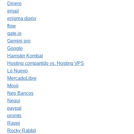
Dinero
email
enigma diario
flow
gate.io
Gemini pro
Google
Hamster Kombat
Hosting compartido vs. Hosting VPS
Lo Nuevo
MercadoLibre
Movii
Neo Bancos
Nequi
paypal
promts
Rappi
Rocky Rabbit