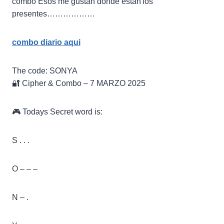
combo Esos me gustan donde están los
presentes………………
combo diario aqui
The code: SONYA
🔐 Cipher & Combo – 7 MARZO 2025
🎮 Todays Secret word is:
S . . .
O – – –
N – .