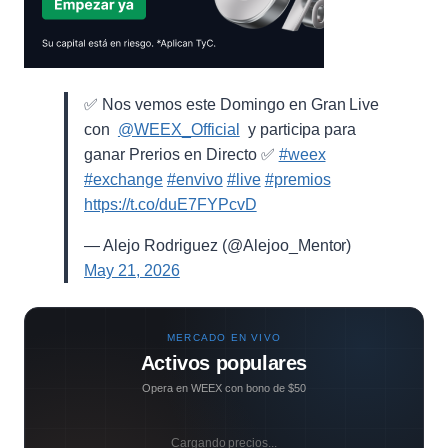
✅ Nos vemos este Domingo en Gran Live
con ⁨
@WEEX_Official
⁩ y participa para
ganar Prerios en Directo ✅
#weex
#exchange
#envivo
#live
#premios
https://t.co/duE7FYPcvD
— Alejo Rodriguez (@Alejoo_Mentor)
May 21, 2026
MERCADO EN VIVO
Activos populares
Opera en WEEX con bono de $50
Cargando precios...