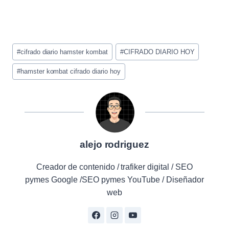
Etiquetas
#
cifrado diario hamster kombat
#
CIFRADO DIARIO HOY
de
la
#
hamster kombat cifrado diario hoy
entrada:
alejo rodriguez
Creador de contenido / trafiker digital / SEO
pymes Google /SEO pymes YouTube / Diseñador
web