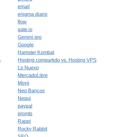
email
enigma diario
flow
gate.io
Gemini pro
Google
Hamster Kombat
Hosting compartido vs. Hosting VPS
a
Lo Nuevo
MercadoLibre
Movii
Neo Bancos
Nequi
paypal
promts
Rappi
Rocky Rabbit
SEO