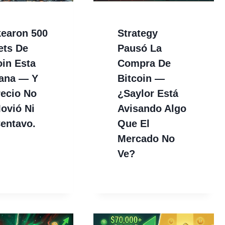
earon 500
Strategy
ets De
Pausó La
oin Esta
Compra De
ana — Y
Bitcoin —
recio No
¿Saylor Está
ovió Ni
Avisando Algo
entavo.
Que El
Mercado No
Ve?