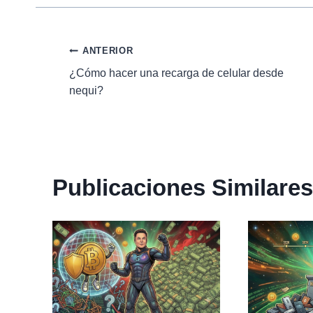
Navegación
ANTERIOR
¿Cómo hacer una recarga de celular desde
de
nequi?
entradas
Publicaciones Similares