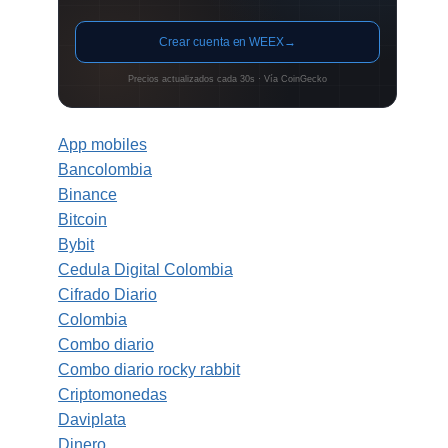
Crear cuenta en WEEX
→
Precios actualizados cada 30s · Vía CoinGecko
App mobiles
Bancolombia
Binance
Bitcoin
Bybit
Cedula Digital Colombia
Cifrado Diario
Colombia
Combo diario
Combo diario rocky rabbit
Criptomonedas
Daviplata
Dinero