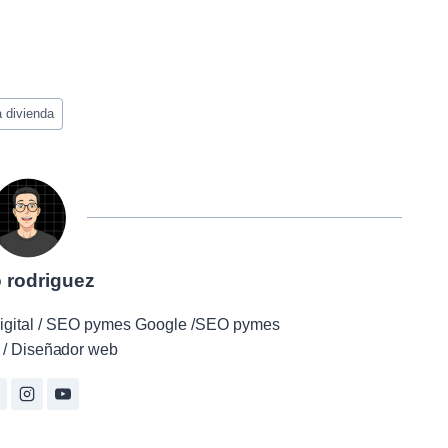
a divienda
o rodriguez
r digital / SEO pymes Google /SEO pymes
/ Diseñador web