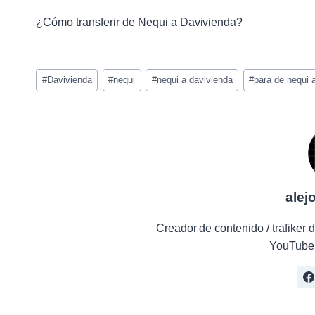
¿Cómo transferir de Nequi a Davivienda?
Etiquetas
#
Davivienda
#
nequi
#
nequi a davivienda
#
para de nequi 
de
la
entrada:
alej
Creador de contenido / trafike
YouTube 