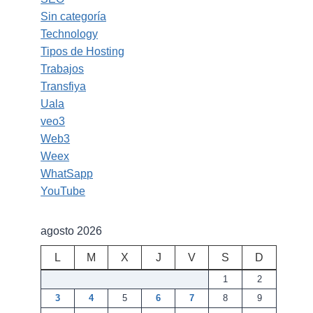
Sin categoría
Technology
Tipos de Hosting
Trabajos
Transfiya
Uala
veo3
Web3
Weex
WhatSapp
YouTube
agosto 2026
L
M
X
J
V
S
D
1
2
3
4
5
6
7
8
9