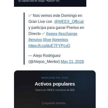
✅ Nos vemos este Domingo en
Gran Live con ⁨
@WEEX_Official
⁩
y participa para ganar Prerios en
Directo ✅
#weex
#exchange
#envivo
#live
#premios
https://t.co/duE7FYPcvD
— Alejo Rodriguez
(@Alejoo_Mentor)
May 21, 2026
MERCADO EN VIVO
Activos populares
Opera en WEEX con bono de $50
Cargando precios...