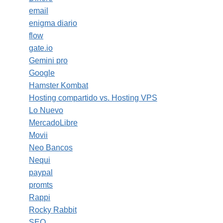
email
enigma diario
flow
gate.io
Gemini pro
Google
Hamster Kombat
Hosting compartido vs. Hosting VPS
Lo Nuevo
MercadoLibre
Movii
Neo Bancos
Nequi
paypal
promts
Rappi
Rocky Rabbit
SEO