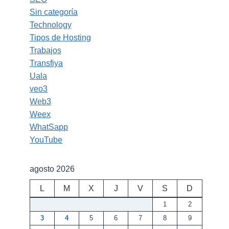
Sin categoría
Technology
Tipos de Hosting
Trabajos
Transfiya
Uala
veo3
Web3
Weex
WhatSapp
YouTube
agosto 2026
L
M
X
J
V
S
D
1
2
3
4
5
6
7
8
9