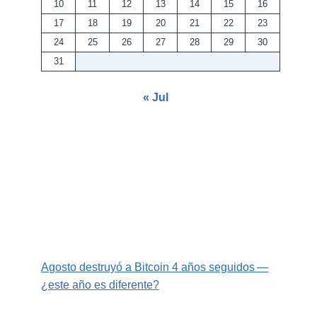
10
11
12
13
14
15
16
17
18
19
20
21
22
23
24
25
26
27
28
29
30
31
« Jul
Agosto destruyó a Bitcoin 4 años seguidos —
¿este año es diferente?