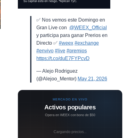
✅ Nos vemos este Domingo en
Gran Live con ⁨
@WEEX_Official
⁩
y participa para ganar Prerios en
Directo ✅
#weex
#exchange
#envivo
#live
#premios
https://t.co/duE7FYPcvD
— Alejo Rodriguez
(@Alejoo_Mentor)
May 21, 2026
MERCADO EN VIVO
Activos populares
Opera en WEEX con bono de $50
s
Cargando precios...