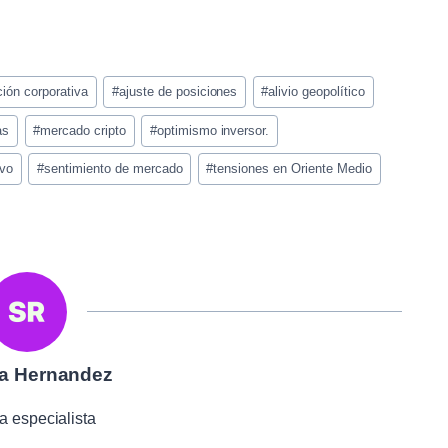
ión corporativa
#
ajuste de posiciones
#
alivio geopolítico
as
#
mercado cripto
#
optimismo inversor.
ivo
#
sentimiento de mercado
#
tensiones en Oriente Medio
a Hernandez
a especialista