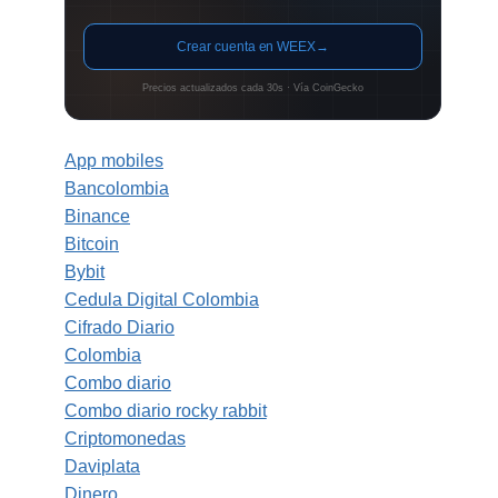
Crear cuenta en WEEX
→
Precios actualizados cada 30s · Vía CoinGecko
App mobiles
Bancolombia
Binance
Bitcoin
Bybit
Cedula Digital Colombia
Cifrado Diario
Colombia
Combo diario
Combo diario rocky rabbit
Criptomonedas
Daviplata
Dinero