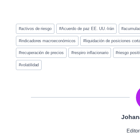
Etiquetas
#
activos de riesgo
#
Acuerdo de paz EE. UU.-Irán
#
acumulac
de
la
#
indicadores macroeconómicos
#
liquidación de posiciones cort
entrada:
#
recuperación de precios
#
respiro inflacionario
#
riesgo posit
#
volatilidad
Johan
Editor