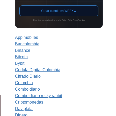
Crear cuenta en WEEX
→
n
Precios actualizados cada 30s · Vía CoinGecko
App mobiles
Bancolombia
Binance
Bitcoin
Bybit
Cedula Digital Colombia
Cifrado Diario
Colombia
Combo diario
Combo diario rocky rabbit
Criptomonedas
Daviplata
Dinero