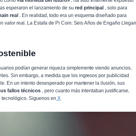
ado como
«la moneda del futuro»
, ha sido finalmente expuesto
nas esperaron el lanzamiento de su
red principal
, solo para
ain real
. En realidad, todo era un esquema diseñado para
gún valor real. La Estafa de Pi Coin: Seis Años de Engaño Llega
ostenible
uarios podían generar riqueza simplemente viendo anuncios,
iles. Sin embargo, a medida que los ingresos por publicidad
ble. En un intento desesperado por mantener la ilusión, sus
sus fallos técnicos
, pero cuanto más intentaban justificarse,
o tecnológico. Siguenos en
X