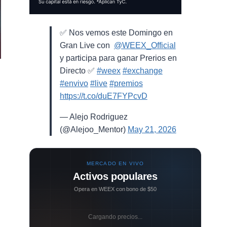
✅ Nos vemos este Domingo en
Gran Live con ⁨
@WEEX_Official
⁩
y participa para ganar Prerios en
Directo ✅
#weex
#exchange
#envivo
#live
#premios
https://t.co/duE7FYPcvD
— Alejo Rodriguez
n
(@Alejoo_Mentor)
May 21, 2026
MERCADO EN VIVO
Activos populares
Opera en WEEX con bono de $50
Cargando precios...