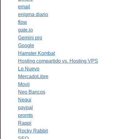
email
enigma diario
flow
gate.io
Gemini pro
Google
Hamster Kombat
Hosting compartido vs. Hosting VPS
Lo Nuevo
MercadoLibre
Movii
Neo Bancos
Nequi
paypal
promts
Rappi
Rocky Rabbit
SEO