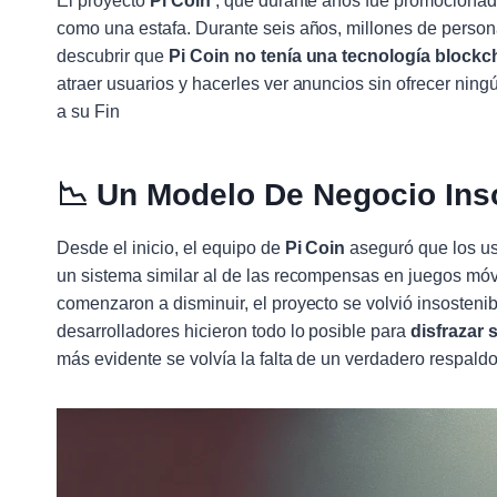
El proyecto
Pi Coin
, que durante años fue promocion
como una estafa. Durante seis años, millones de perso
descubrir que
Pi Coin no tenía una tecnología blockch
atraer usuarios y hacerles ver anuncios sin ofrecer nin
a su Fin
📉
Un Modelo De Negocio Ins
Desde el inicio, el equipo de
Pi Coin
aseguró que los us
un sistema similar al de las recompensas en juegos móv
comenzaron a disminuir, el proyecto se volvió insosteni
desarrolladores hicieron todo lo posible para
disfrazar 
más evidente se volvía la falta de un verdadero respald