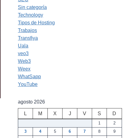
Sin categoría
Technology
Tipos de Hosting
Trabajos
Transfiya
Uala
veo3
Web3
Weex
WhatSapp
YouTube
agosto 2026
L
M
X
J
V
S
D
1
2
3
4
5
6
7
8
9