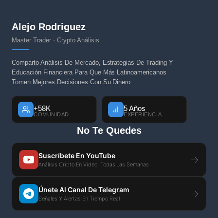
Alejo Rodriguez
Master Trader · Crypto Análisis
Comparto Análisis De Mercado, Estrategias De Trading Y
Educación Financiera Para Que Más Latinoamericanos
Tomen Mejores Decisiones Con Su Dinero.
+58K
5 Años
COMUNIDAD
EXPERIENCIA
No Te Quedes
Suscríbete En YouTube
→
Análisis Cripto En Video, Todas Las Semanas
Únete Al Canal De Telegram
→
Señales Y Alertas En Tiempo Real