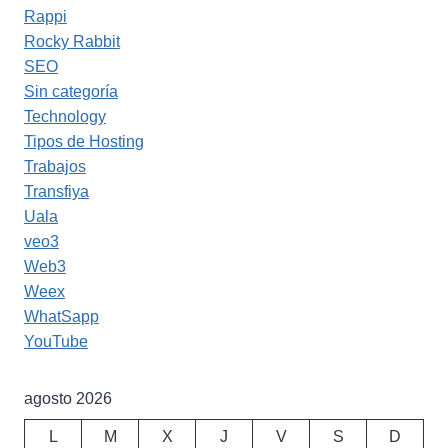
Rappi
Rocky Rabbit
SEO
Sin categoría
Technology
Tipos de Hosting
Trabajos
Transfiya
Uala
veo3
Web3
Weex
WhatSapp
YouTube
agosto 2026
L
M
X
J
V
S
D