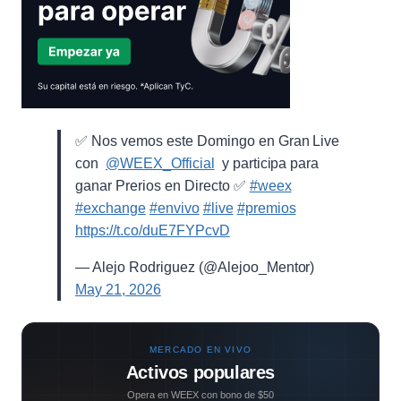
✅ Nos vemos este Domingo en Gran Live
con ⁨
@WEEX_Official
⁩ y participa para
ganar Prerios en Directo ✅
#weex
#exchange
#envivo
#live
#premios
https://t.co/duE7FYPcvD
— Alejo Rodriguez (@Alejoo_Mentor)
May 21, 2026
MERCADO EN VIVO
Activos populares
Opera en WEEX con bono de $50