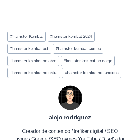
Etiquetas
#
Hamster Kombat
#
hamster kombat 2024
de
la
#
hamster kombat bot
#
hamster kombat combo
entrada:
#
hamster kombat no abre
#
hamster kombat no carga
#
hamster kombat no entra
#
hamster kombat no funciona
alejo rodriguez
Creador de contenido / trafiker digital / SEO
pymes Google /SEO pymes YouTube / Diseñador