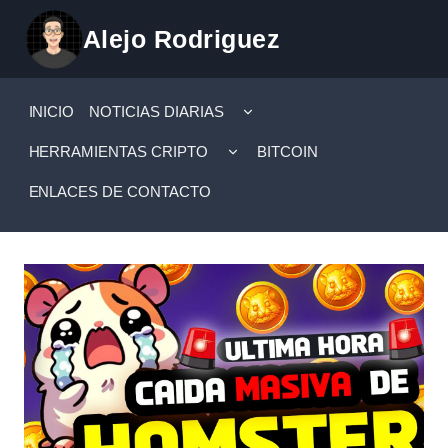
Saltar
Alejo Rodriguez
al
contenido
ALTERNAR
INICIO
NOTICIAS DIARIAS
MENÚ
HIJO
ALTERNAR
HERRAMIENTAS CRIPTO
BITCOIN
MENÚ
HIJO
ENLACES DE CONTACTO