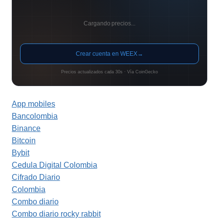
Cargando precios...
Crear cuenta en WEEX
→
Precios actualizados cada 30s · Vía CoinGecko
App mobiles
Bancolombia
Binance
Bitcoin
Bybit
Cedula Digital Colombia
Cifrado Diario
Colombia
Combo diario
Combo diario rocky rabbit