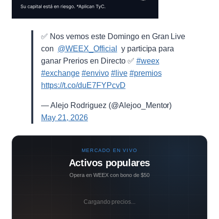
✅ Nos vemos este Domingo en Gran Live
con ⁨
@WEEX_Official
⁩ y participa para
ganar Prerios en Directo ✅
#weex
#exchange
#envivo
#live
#premios
https://t.co/duE7FYPcvD
— Alejo Rodriguez (@Alejoo_Mentor)
May 21, 2026
MERCADO EN VIVO
Activos populares
Opera en WEEX con bono de $50
Cargando precios...