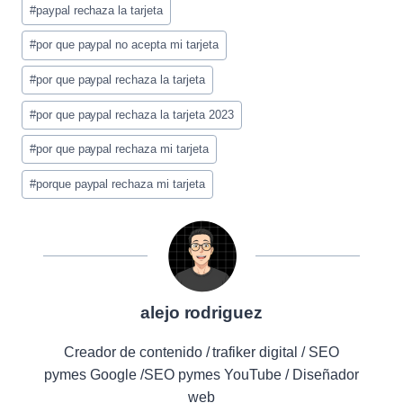
Etiquetas
#
paypal rechaza la tarjeta
de
la
#
por que paypal no acepta mi tarjeta
entrada:
#
por que paypal rechaza la tarjeta
#
por que paypal rechaza la tarjeta 2023
#
por que paypal rechaza mi tarjeta
#
porque paypal rechaza mi tarjeta
alejo rodriguez
Creador de contenido / trafiker digital / SEO
pymes Google /SEO pymes YouTube / Diseñador
web