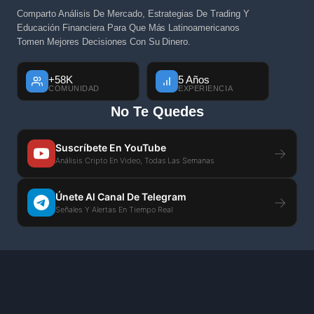
Comparto Análisis De Mercado, Estrategias De Trading Y
Educación Financiera Para Que Más Latinoamericanos
Tomen Mejores Decisiones Con Su Dinero.
+58K
5 Años
COMUNIDAD
EXPERIENCIA
No Te Quedes
Suscríbete En YouTube
→
Análisis Cripto En Video, Todas Las Semanas
Únete Al Canal De Telegram
→
Señales Y Alertas En Tiempo Real