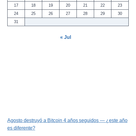
17
18
19
20
21
22
23
24
25
26
27
28
29
30
31
« Jul
Agosto destruyó a Bitcoin 4 años seguidos — ¿este año
es diferente?