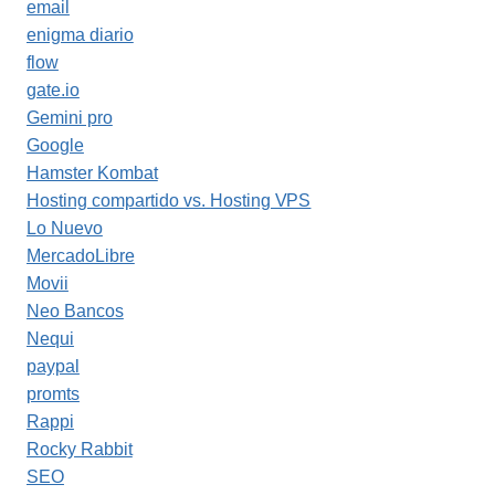
email
enigma diario
flow
gate.io
Gemini pro
Google
Hamster Kombat
Hosting compartido vs. Hosting VPS
Lo Nuevo
MercadoLibre
Movii
Neo Bancos
Nequi
paypal
promts
Rappi
Rocky Rabbit
SEO