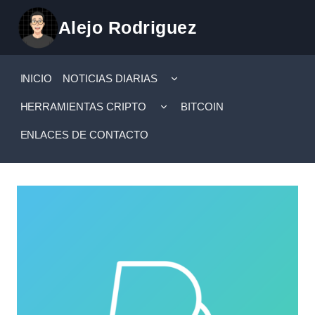
Saltar
Alejo Rodriguez
al
contenido
ALTERNAR
INICIO
NOTICIAS DIARIAS
MENÚ
HIJO
ALTERNAR
HERRAMIENTAS CRIPTO
BITCOIN
MENÚ
HIJO
ENLACES DE CONTACTO