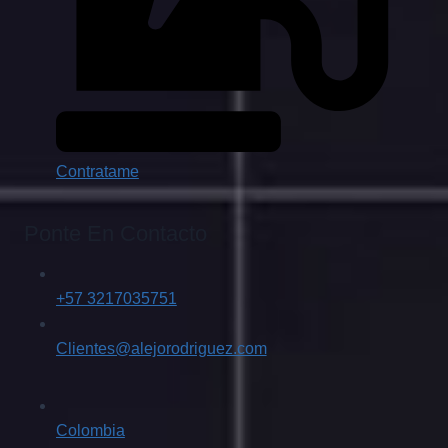
Contratame
Ponte En Contacto
+57 3217035751
Clientes@alejorodriguez.com
Colombia