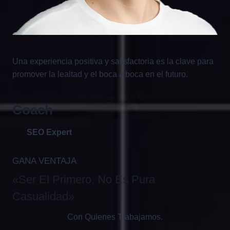
Una experiencia positiva y satisfactoria es la clave para
promover la lealtad y el boca a boca en el futuro.
Coach
SEO Expert
GANA VENTAJA
«Ser El Primero. No Es Pura
Casualidad»
Con Quienes Trabajamos.