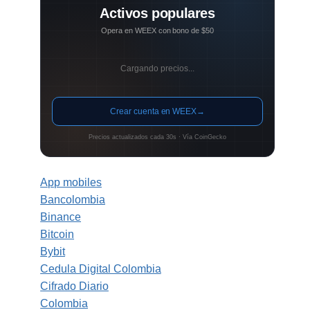
Activos populares
Opera en WEEX con bono de $50
Cargando precios...
Crear cuenta en WEEX
→
Precios actualizados cada 30s · Vía CoinGecko
App mobiles
Bancolombia
Binance
Bitcoin
Bybit
Cedula Digital Colombia
Cifrado Diario
Colombia