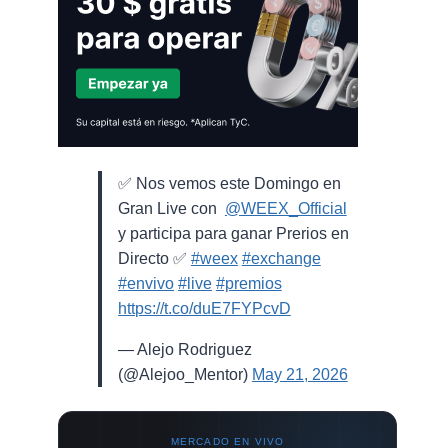
✅ Nos vemos este Domingo en
Gran Live con ⁨
@WEEX_Official
⁩
y participa para ganar Prerios en
Directo ✅
#weex
#exchange
#envivo
#live
#premios
https://t.co/duE7FYPcvD
— Alejo Rodriguez
(@Alejoo_Mentor)
May 21, 2026
MERCADO EN VIVO