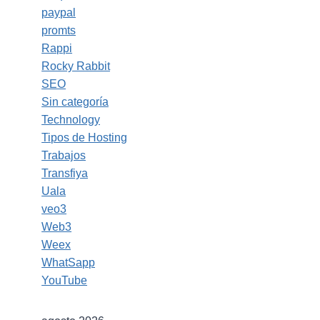
paypal
promts
Rappi
Rocky Rabbit
SEO
Sin categoría
Technology
Tipos de Hosting
Trabajos
Transfiya
Uala
veo3
Web3
Weex
WhatSapp
YouTube