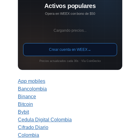
Activos populares
Opera en WEEX con bono de $50
Cargando precios...
Crear cuenta en WEEX
→
Precios actualizados cada 30s · Vía CoinGecko
App mobiles
Bancolombia
Binance
Bitcoin
Bybit
Cedula Digital Colombia
Cifrado Diario
Colombia