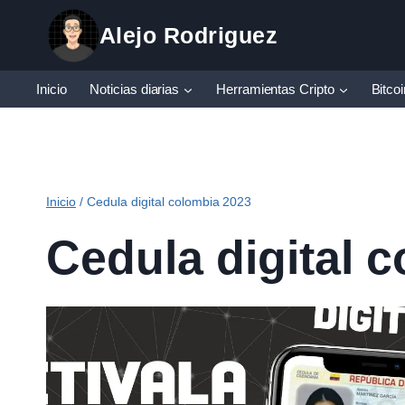
Saltar
Alejo Rodriguez
al
contenido
Inicio
Noticias diarias
Herramientas Cripto
Bitco
Inicio
/
Cedula digital colombia 2023
Cedula digital 