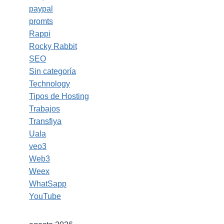
paypal
promts
Rappi
Rocky Rabbit
SEO
Sin categoría
Technology
Tipos de Hosting
Trabajos
Transfiya
Uala
veo3
Web3
Weex
WhatSapp
YouTube