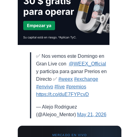
✅ Nos vemos este Domingo en
Gran Live con ⁨
@WEEX_Official
⁩
y participa para ganar Prerios en
Directo ✅
#weex
#exchange
#envivo
#live
#premios
https://t.co/duE7FYPcvD
— Alejo Rodriguez
(@Alejoo_Mentor)
May 21, 2026
MERCADO EN VIVO