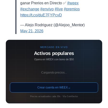
ganar Prerios en Directo ✅
#weex
#exchange
#envivo
#live
#premios
https://t.co/duE7FYPcvD
— Alejo Rodriguez (@Alejoo_Mentor)
May 21, 2026
MERCADO EN VIVO
Activos populares
Opera en WEEX con bono de $50
Cargando precios...
Crear cuenta en WEEX
→
Precios actualizados cada 30s · Vía CoinGecko