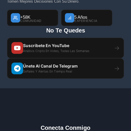
Tomen Mejores Decisiones Con Su Dinero.
+58K
5 Años
COMUNIDAD
EXPERIENCIA
No Te Quedes
Suscríbete En YouTube
→
Análisis Cripto En Video, Todas Las Semanas
Únete Al Canal De Telegram
→
Señales Y Alertas En Tiempo Real
Conecta Conmigo