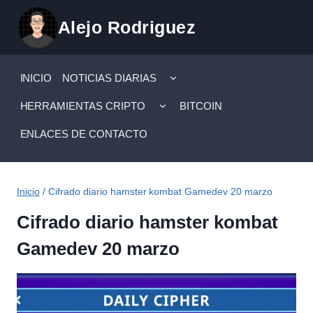
Saltar
Alejo Rodriguez
al
contenido
ALTERNAR
INICIO
NOTICIAS DIARIAS
MENÚ
HIJO
ALTERNAR
HERRAMIENTAS CRIPTO
BITCOIN
MENÚ
HIJO
ENLACES DE CONTACTO
Inicio
/
Cifrado diario hamster kombat Gamedev 20 marzo
Cifrado diario hamster kombat
Gamedev 20 marzo