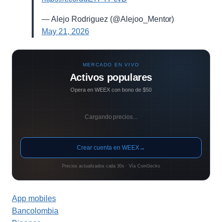
— Alejo Rodriguez (@Alejoo_Mentor)
May 21, 2026
MERCADO EN VIVO
Activos populares
Opera en WEEX con bono de $50
Cargando precios...
Crear cuenta en WEEX
→
Precios actualizados cada 30s · Vía CoinGecko
App mobiles
Bancolombia