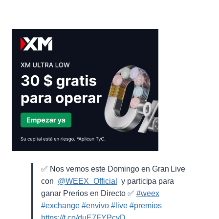
✅ Nos vemos este Domingo en Gran Live
con ⁨
@WEEX_Official
⁩ y participa para
ganar Prerios en Directo ✅
#weex
#exchange
#envivo
#live
#premios
https://t.co/duE7FYPcvD