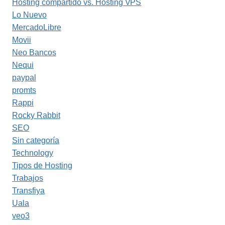
Hosting compartido vs. Hosting VPS
Lo Nuevo
MercadoLibre
Movii
Neo Bancos
Nequi
paypal
promts
Rappi
Rocky Rabbit
SEO
Sin categoría
Technology
Tipos de Hosting
Trabajos
Transfiya
Uala
veo3