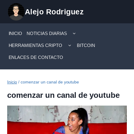
Saltar
Alejo Rodriguez
al
contenido
ALTERNAR
INICIO
NOTICIAS DIARIAS
MENÚ
HIJO
ALTERNAR
HERRAMIENTAS CRIPTO
BITCOIN
MENÚ
HIJO
ENLACES DE CONTACTO
Inicio
/
comenzar un canal de youtube
comenzar un canal de youtube