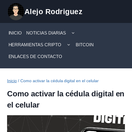
Saltar
Alejo Rodriguez
al
contenido
ALTERNAR
INICIO
NOTICIAS DIARIAS
MENÚ
HIJO
ALTERNAR
HERRAMIENTAS CRIPTO
BITCOIN
MENÚ
HIJO
ENLACES DE CONTACTO
Inicio
/
Como activar la cédula digital en el celular
Como activar la cédula digital en
el celular