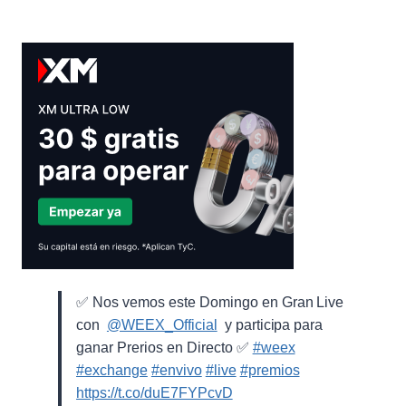
✅ Nos vemos este Domingo en Gran Live
con ⁨
@WEEX_Official
⁩ y participa para
ganar Prerios en Directo ✅
#weex
#exchange
#envivo
#live
#premios
https://t.co/duE7FYPcvD