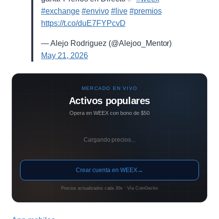
#exchange
#envivo
#live
#premios
https://t.co/duE7FYPcvD
— Alejo Rodriguez (@Alejoo_Mentor)
May 21, 2026
MERCADO EN VIVO
Activos populares
Opera en WEEX con bono de $50
Cargando precios...
Crear cuenta en WEEX
→
Precios actualizados cada 30s · Vía CoinGecko