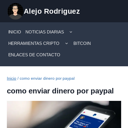
Saltar
Alejo Rodriguez
al
contenido
ALTERNAR
INICIO
NOTICIAS DIARIAS
MENÚ
HIJO
ALTERNAR
HERRAMIENTAS CRIPTO
BITCOIN
MENÚ
HIJO
ENLACES DE CONTACTO
Inicio
/
como enviar dinero por paypal
como enviar dinero por paypal