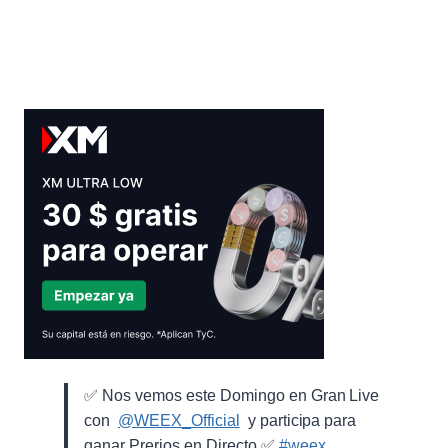
✅ Nos vemos este Domingo en Gran Live
con ⁨
@WEEX_Official
⁩ y participa para
ganar Prerios en Directo ✅
#weex