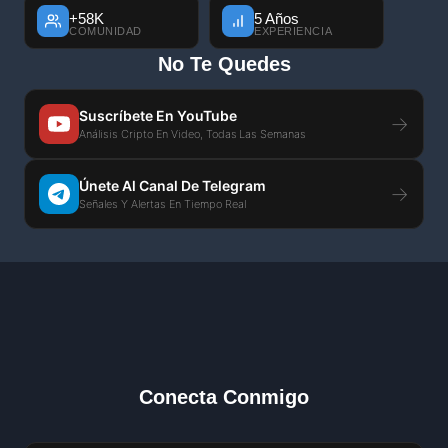
+58K
5 Años
COMUNIDAD
EXPERIENCIA
No Te Quedes
Suscríbete En YouTube
→
Análisis Cripto En Video, Todas Las Semanas
Únete Al Canal De Telegram
→
Señales Y Alertas En Tiempo Real
Conecta Conmigo