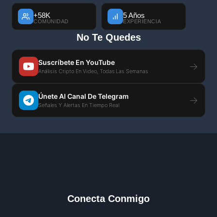
+58K
5 Años
COMUNIDAD
EXPERIENCIA
No Te Quedes
Suscríbete En YouTube
→
Análisis Cripto En Video, Todas Las Semanas
Únete Al Canal De Telegram
→
Señales Y Alertas En Tiempo Real
Conecta Conmigo