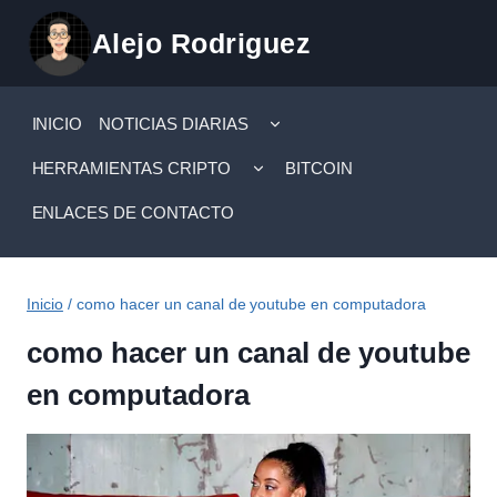
Saltar
Alejo Rodriguez
al
contenido
ALTERNAR
INICIO
NOTICIAS DIARIAS
MENÚ
HIJO
ALTERNAR
HERRAMIENTAS CRIPTO
BITCOIN
MENÚ
HIJO
ENLACES DE CONTACTO
Inicio
/
como hacer un canal de youtube en computadora
como hacer un canal de youtube
en computadora