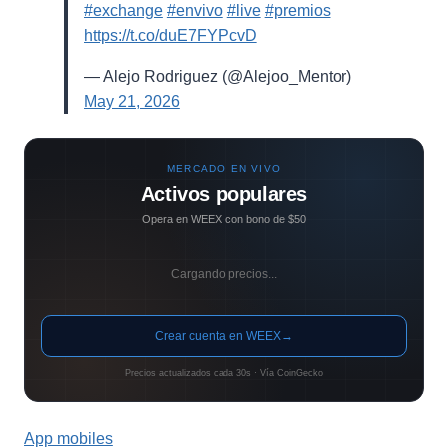
#exchange
#envivo
#live
#premios
https://t.co/duE7FYPcvD
— Alejo Rodriguez (@Alejoo_Mentor)
May 21, 2026
MERCADO EN VIVO
Activos populares
Opera en WEEX con bono de $50
Cargando precios...
Crear cuenta en WEEX
→
Precios actualizados cada 30s · Vía CoinGecko
App mobiles