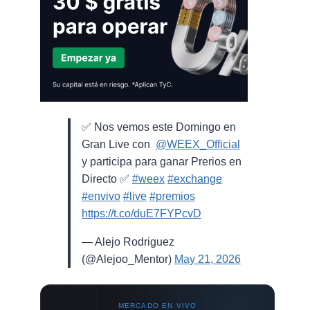
✅ Nos vemos este Domingo en
Gran Live con ⁨
@WEEX_Official
⁩
y participa para ganar Prerios en
Directo ✅
#weex
#exchange
#envivo
#live
#premios
https://t.co/duE7FYPcvD
— Alejo Rodriguez
(@Alejoo_Mentor)
May 21, 2026
MERCADO EN VIVO