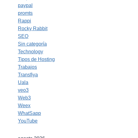
paypal
promts
Rappi
Rocky Rabbit
SEO
Sin categoría
Technology
Tipos de Hosting
Trabajos
Transfiya
Uala
veo3
Web3
Weex
WhatSapp
YouTube