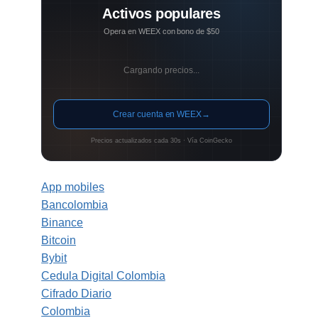
Activos populares
Opera en WEEX con bono de $50
Cargando precios...
Crear cuenta en WEEX
→
Precios actualizados cada 30s · Vía CoinGecko
App mobiles
Bancolombia
Binance
Bitcoin
Bybit
Cedula Digital Colombia
Cifrado Diario
Colombia