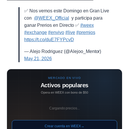
✅ Nos vemos este Domingo en Gran Live
con ⁨
@WEEX_Official
⁩ y participa para
ganar Prerios en Directo ✅
#weex
#exchange
#envivo
#live
#premios
https://t.co/duE7FYPcvD
— Alejo Rodriguez (@Alejoo_Mentor)
May 21, 2026
MERCADO EN VIVO
Activos populares
Opera en WEEX con bono de $50
Cargando precios...
Crear cuenta en WEEX
→