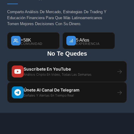
Comparto Análisis De Mercado, Estrategias De Trading Y
Educación Financiera Para Que Más Latinoamericanos
Tomen Mejores Decisiones Con Su Dinero.
+58K
5 Años
COMUNIDAD
EXPERIENCIA
No Te Quedes
Suscríbete En YouTube
→
Análisis Cripto En Video, Todas Las Semanas
Únete Al Canal De Telegram
→
Señales Y Alertas En Tiempo Real