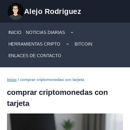
Saltar
Alejo Rodriguez
al
contenido
ALTERNAR
INICIO
NOTICIAS DIARIAS
MENÚ
HIJO
ALTERNAR
HERRAMIENTAS CRIPTO
BITCOIN
MENÚ
HIJO
ENLACES DE CONTACTO
Inicio
/
comprar criptomonedas con tarjeta
comprar criptomonedas con
tarjeta