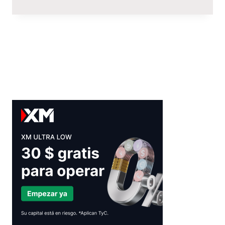
COMPRAR
CRIPTOMONEDAS
CON
TARJETA
DE
CRÉDITO/DÉBITO