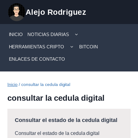
Saltar
Alejo Rodriguez
al
contenido
ALTERNAR
INICIO
NOTICIAS DIARIAS
MENÚ
HIJO
ALTERNAR
HERRAMIENTAS CRIPTO
BITCOIN
MENÚ
HIJO
ENLACES DE CONTACTO
Inicio
/
consultar la cedula digital
consultar la cedula digital
Consultar el estado de la cedula digital
Consultar el estado de la cedula digital