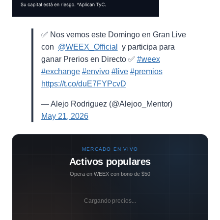
✅ Nos vemos este Domingo en Gran Live
con ⁨
@WEEX_Official
⁩ y participa para
ganar Prerios en Directo ✅
#weex
#exchange
#envivo
#live
#premios
https://t.co/duE7FYPcvD
— Alejo Rodriguez (@Alejoo_Mentor)
May 21, 2026
MERCADO EN VIVO
Activos populares
Opera en WEEX con bono de $50
Cargando precios...