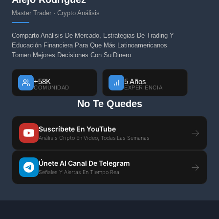
Master Trader · Crypto Análisis
Comparto Análisis De Mercado, Estrategias De Trading Y
Educación Financiera Para Que Más Latinoamericanos
Tomen Mejores Decisiones Con Su Dinero.
+58K
5 Años
COMUNIDAD
EXPERIENCIA
No Te Quedes
Suscríbete En YouTube
→
Análisis Cripto En Video, Todas Las Semanas
Únete Al Canal De Telegram
→
Señales Y Alertas En Tiempo Real