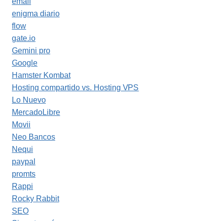
email
enigma diario
flow
gate.io
Gemini pro
Google
Hamster Kombat
Hosting compartido vs. Hosting VPS
Lo Nuevo
MercadoLibre
Movii
Neo Bancos
Nequi
paypal
promts
Rappi
Rocky Rabbit
SEO