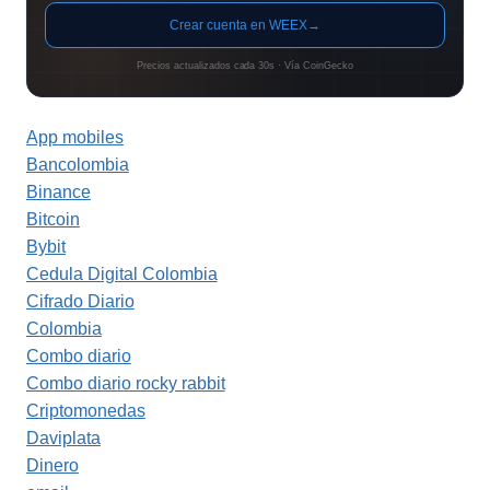
Crear cuenta en WEEX
→
Precios actualizados cada 30s · Vía CoinGecko
App mobiles
Bancolombia
Binance
Bitcoin
Bybit
Cedula Digital Colombia
Cifrado Diario
Colombia
Combo diario
Combo diario rocky rabbit
Criptomonedas
Daviplata
Dinero