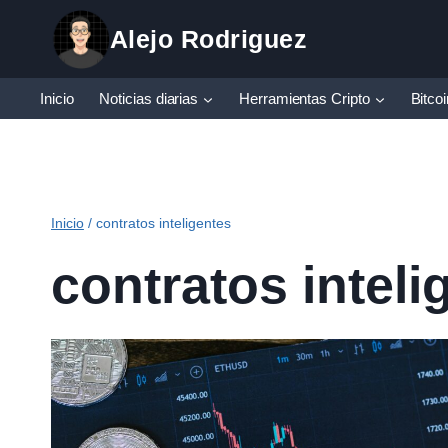
Saltar
Alejo Rodriguez
al
contenido
Inicio
Noticias diarias
Herramientas Cripto
Bitco
Inicio
/
contratos inteligentes
contratos inteli