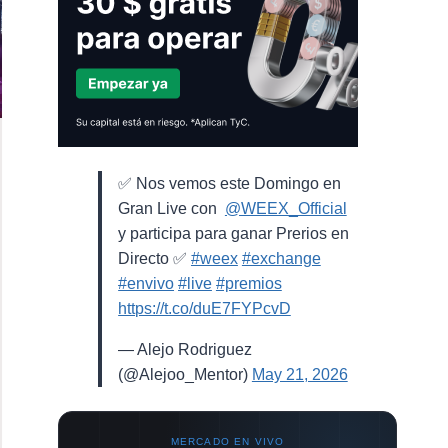
✅ Nos vemos este Domingo en
Gran Live con ⁨
@WEEX_Official
⁩
y participa para ganar Prerios en
Directo ✅
#weex
#exchange
#envivo
#live
#premios
https://t.co/duE7FYPcvD
— Alejo Rodriguez
(@Alejoo_Mentor)
May 21, 2026
MERCADO EN VIVO