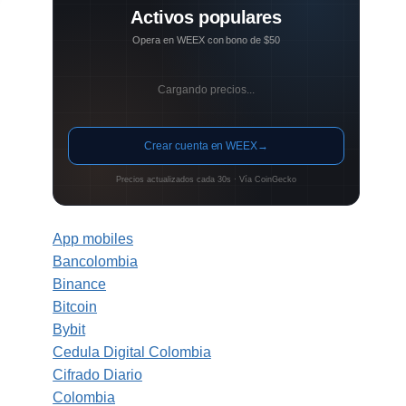
Activos populares
Opera en WEEX con bono de $50
Cargando precios...
Crear cuenta en WEEX
→
Precios actualizados cada 30s · Vía CoinGecko
App mobiles
Bancolombia
Binance
Bitcoin
Bybit
Cedula Digital Colombia
Cifrado Diario
Colombia