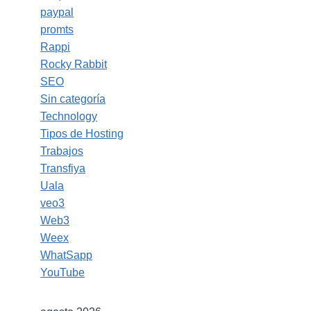
paypal
promts
Rappi
Rocky Rabbit
SEO
Sin categoría
Technology
Tipos de Hosting
Trabajos
Transfiya
Uala
veo3
Web3
Weex
WhatSapp
YouTube