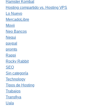
Hamster Kombat
Hosting compartido vs. Hosting VPS
Lo Nuevo
MercadoLibre
Movii
Neo Bancos
Nequi
paypal
promts
Rappi
Rocky Rabbit
SEO
Sin categoría
Technology
Tipos de Hosting
Trabajos
Transfiya
Uala