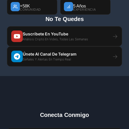
+58K
5 Años
COMUNIDAD
EXPERIENCIA
No Te Quedes
Suscríbete En YouTube
→
Análisis Cripto En Video, Todas Las Semanas
Únete Al Canal De Telegram
→
Señales Y Alertas En Tiempo Real
Conecta Conmigo