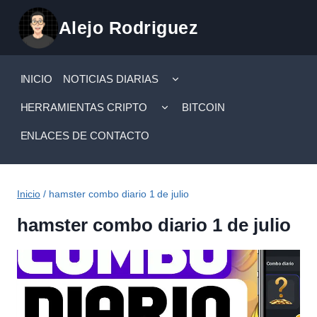
Saltar
Alejo Rodriguez
al
contenido
ALTERNAR
INICIO
NOTICIAS DIARIAS
MENÚ
HIJO
ALTERNAR
HERRAMIENTAS CRIPTO
BITCOIN
MENÚ
HIJO
ENLACES DE CONTACTO
Inicio
/
hamster combo diario 1 de julio
hamster combo diario 1 de julio