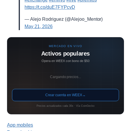
https://t.co/duE7FYPcvD
— Alejo Rodriguez (@Alejoo_Mentor)
May 21, 2026
MERCADO EN VIVO
Activos populares
Opera en WEEX con bono de $50
Cargando precios...
Crear cuenta en WEEX
→
Precios actualizados cada 30s · Vía CoinGecko
App mobiles