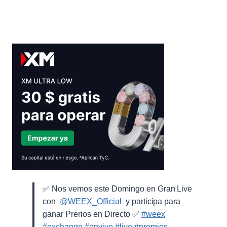
✅ Nos vemos este Domingo en Gran Live
con ⁨
@WEEX_Official
⁩ y participa para
ganar Prerios en Directo ✅
#weex
#exchange
#envivo
#live
#premios