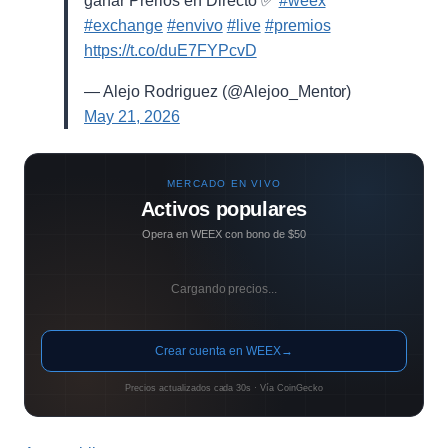
ganar Prerios en Directo ✅
#weex
#exchange
#envivo
#live
#premios
https://t.co/duE7FYPcvD
— Alejo Rodriguez (@Alejoo_Mentor)
May 21, 2026
MERCADO EN VIVO
Activos populares
Opera en WEEX con bono de $50
Cargando precios...
Crear cuenta en WEEX
→
Precios actualizados cada 30s · Vía CoinGecko