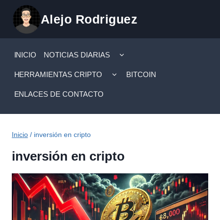
Saltar
Alejo Rodriguez
al
contenido
ALTERNAR
INICIO
NOTICIAS DIARIAS
MENÚ
HIJO
ALTERNAR
HERRAMIENTAS CRIPTO
BITCOIN
MENÚ
HIJO
ENLACES DE CONTACTO
Inicio
/
inversión en cripto
inversión en cripto