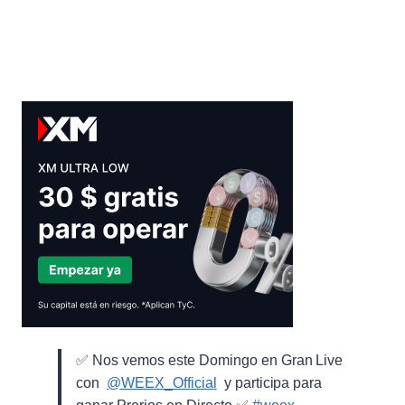
1.400
MILLONES
DE
DÓLARES
EN
CRIPTOMONEDAS
✅ Nos vemos este Domingo en Gran Live
con ⁨
@WEEX_Official
⁩ y participa para