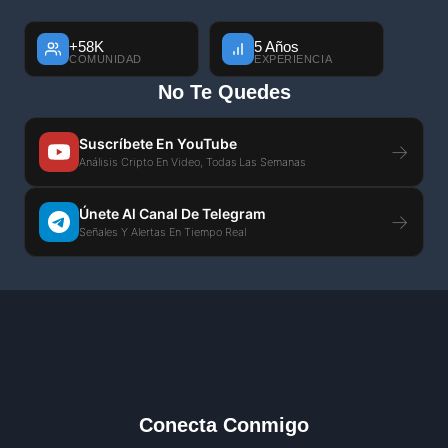
+58K
5 Años
COMUNIDAD
EXPERIENCIA
No Te Quedes
Suscríbete En YouTube
→
Análisis Cripto En Video, Todas Las Semanas
Únete Al Canal De Telegram
→
Señales Y Alertas En Tiempo Real
Conecta Conmigo