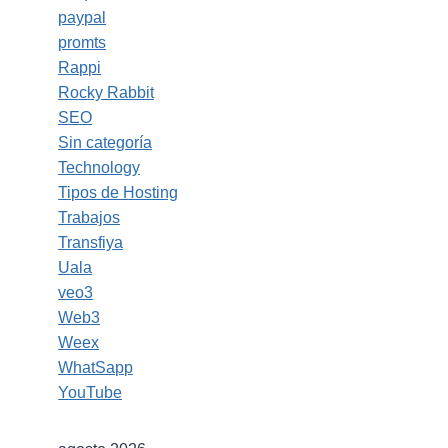
paypal
promts
Rappi
Rocky Rabbit
SEO
Sin categoría
Technology
Tipos de Hosting
Trabajos
Transfiya
Uala
veo3
Web3
Weex
WhatSapp
YouTube