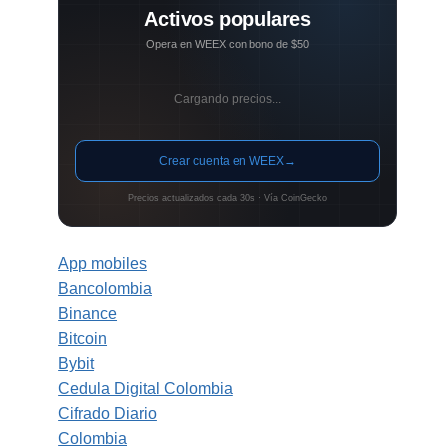
Activos populares
Opera en WEEX con bono de $50
Cargando precios...
Crear cuenta en WEEX
→
Precios actualizados cada 30s · Vía CoinGecko
App mobiles
Bancolombia
Binance
Bitcoin
Bybit
Cedula Digital Colombia
Cifrado Diario
Colombia