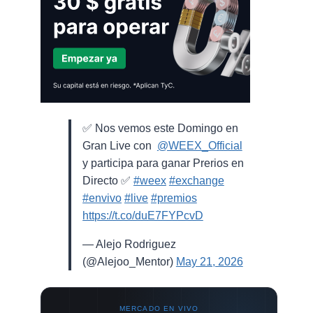
✅ Nos vemos este Domingo en
Gran Live con ⁨
@WEEX_Official
⁩
y participa para ganar Prerios en
Directo ✅
#weex
#exchange
#envivo
#live
#premios
https://t.co/duE7FYPcvD
— Alejo Rodriguez
(@Alejoo_Mentor)
May 21, 2026
MERCADO EN VIVO