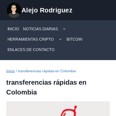
Saltar
Alejo Rodriguez
al
contenido
ALTERNAR
INICIO
NOTICIAS DIARIAS
MENÚ
HIJO
ALTERNAR
HERRAMIENTAS CRIPTO
BITCOIN
MENÚ
HIJO
ENLACES DE CONTACTO
Inicio
/
transferencias rápidas en Colombia
transferencias rápidas en
Colombia