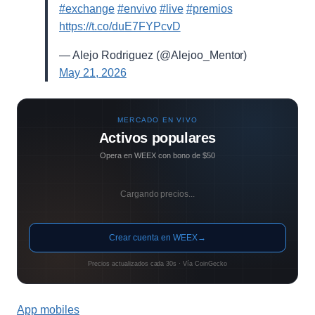
#exchange
#envivo
#live
#premios
https://t.co/duE7FYPcvD
— Alejo Rodriguez (@Alejoo_Mentor)
May 21, 2026
MERCADO EN VIVO
Activos populares
Opera en WEEX con bono de $50
Cargando precios...
Crear cuenta en WEEX
→
Precios actualizados cada 30s · Vía CoinGecko
App mobiles