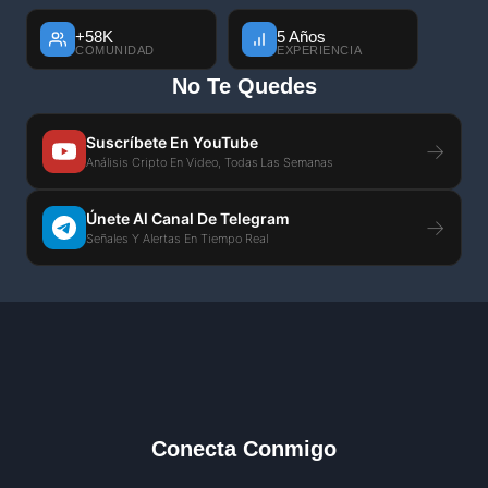
+58K
5 Años
COMUNIDAD
EXPERIENCIA
No Te Quedes
Suscríbete En YouTube
→
Análisis Cripto En Video, Todas Las Semanas
Únete Al Canal De Telegram
→
Señales Y Alertas En Tiempo Real
Conecta Conmigo