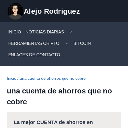
Saltar
Alejo Rodriguez
al
contenido
ALTERNAR
INICIO
NOTICIAS DIARIAS
MENÚ
HIJO
ALTERNAR
HERRAMIENTAS CRIPTO
BITCOIN
MENÚ
HIJO
ENLACES DE CONTACTO
Inicio
/
una cuenta de ahorros que no cobre
una cuenta de ahorros que no
cobre
La mejor CUENTA de ahorros en