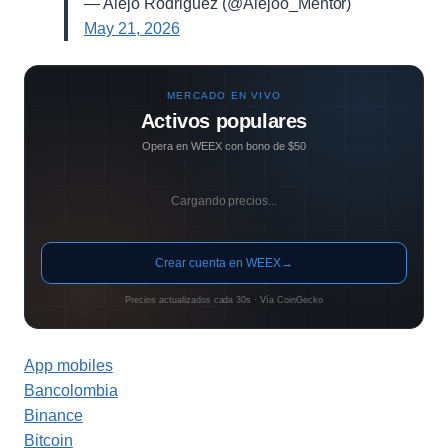
— Alejo Rodriguez (@Alejoo_Mentor)
May 21, 2026
MERCADO EN VIVO
Activos populares
Opera en WEEX con bono de $50
Cargando precios...
Crear cuenta en WEEX
→
Precios actualizados cada 30s · Vía CoinGecko
App mobiles
Bancolombia
Binance
Bitcoin