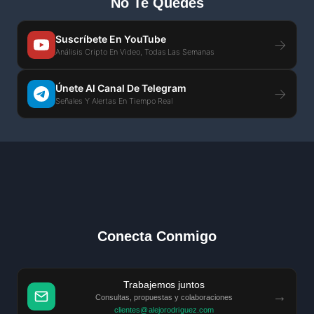
No Te Quedes
Suscríbete En YouTube
→
Análisis Cripto En Video, Todas Las Semanas
Únete Al Canal De Telegram
→
Señales Y Alertas En Tiempo Real
Conecta Conmigo
Trabajemos juntos
→
Consultas, propuestas y colaboraciones
clientes@alejorodriguez.com