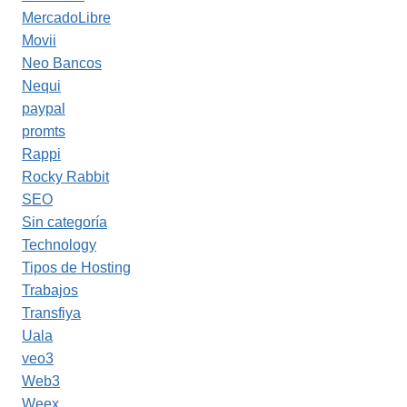
MercadoLibre
Movii
Neo Bancos
Nequi
paypal
promts
Rappi
Rocky Rabbit
SEO
Sin categoría
Technology
Tipos de Hosting
Trabajos
Transfiya
Uala
veo3
Web3
Weex