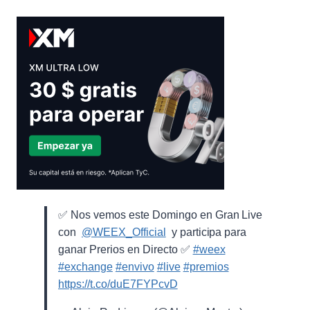
✅ Nos vemos este Domingo en Gran Live
con ⁨
@WEEX_Official
⁩ y participa para
ganar Prerios en Directo ✅
#weex
#exchange
#envivo
#live
#premios
https://t.co/duE7FYPcvD