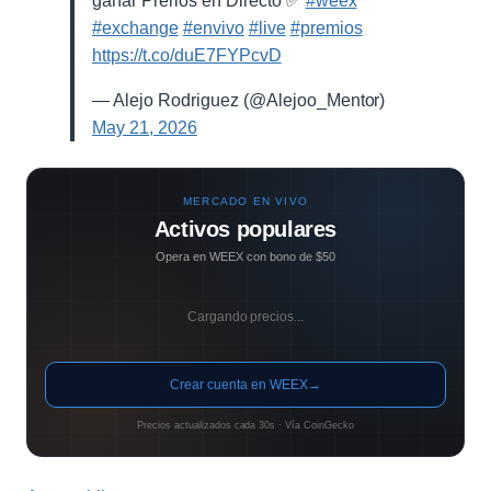
ganar Prerios en Directo ✅
#weex
#exchange
#envivo
#live
#premios
https://t.co/duE7FYPcvD
— Alejo Rodriguez (@Alejoo_Mentor)
May 21, 2026
MERCADO EN VIVO
Activos populares
Opera en WEEX con bono de $50
Cargando precios...
Crear cuenta en WEEX
→
Precios actualizados cada 30s · Vía CoinGecko