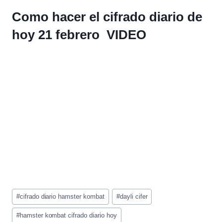
Como hacer el cifrado diario de
hoy 21 febrero VIDEO
Etiquetas
#
cifrado diario hamster kombat
#
dayli cifer
de
la
#
hamster kombat cifrado diario hoy