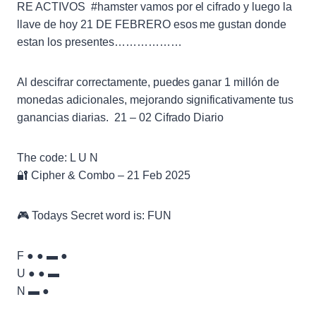
RE ACTIVOS #hamster vamos por el cifrado y luego la
llave de hoy 21 DE FEBRERO esos me gustan donde
estan los presentes………………
Al descifrar correctamente, puedes ganar 1 millón de
monedas adicionales, mejorando significativamente tus
ganancias diarias. 21 – 02 Cifrado Diario
The code: L U N
🔐 Cipher & Combo – 21 Feb 2025
🎮 Todays Secret word is: FUN
F ● ● ▬ ●
U ● ● ▬
N ▬ ●