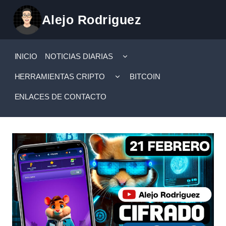
Saltar
Alejo Rodriguez
al
contenido
ALTERNAR
INICIO
NOTICIAS DIARIAS
MENÚ
HIJO
ALTERNAR
HERRAMIENTAS CRIPTO
BITCOIN
MENÚ
HIJO
ENLACES DE CONTACTO