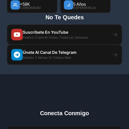
+58K
5 Años
COMUNIDAD
EXPERIENCIA
No Te Quedes
Suscríbete En YouTube
→
Análisis Cripto En Video, Todas Las Semanas
Únete Al Canal De Telegram
→
Señales Y Alertas En Tiempo Real
Conecta Conmigo