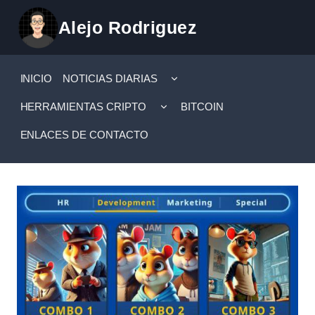
Saltar
Alejo Rodriguez
al
contenido
ALTERNAR
INICIO
NOTICIAS DIARIAS
MENÚ
HIJO
ALTERNAR
HERRAMIENTAS CRIPTO
BITCOIN
MENÚ
HIJO
ENLACES DE CONTACTO