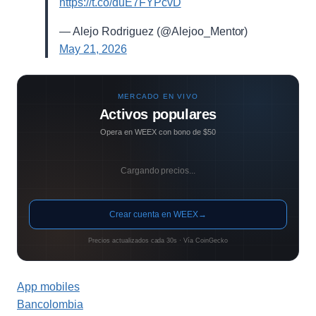
https://t.co/duE7FYPcvD
— Alejo Rodriguez (@Alejoo_Mentor)
May 21, 2026
MERCADO EN VIVO
Activos populares
Opera en WEEX con bono de $50
Cargando precios...
Crear cuenta en WEEX
→
Precios actualizados cada 30s · Vía CoinGecko
App mobiles
Bancolombia