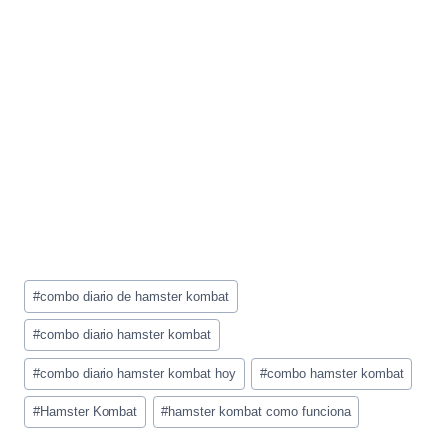
Etiquetas
#
combo diario de hamster kombat
de
la
#
combo diario hamster kombat
entrada:
#
combo diario hamster kombat hoy
#
combo hamster kombat
#
Hamster Kombat
#
hamster kombat como funciona