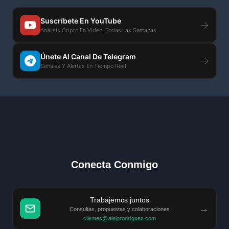
Suscríbete En YouTube
→
Análisis Cripto En Video, Todas Las Semanas
Únete Al Canal De Telegram
→
Señales Y Alertas En Tiempo Real
Conecta Conmigo
Trabajemos juntos
→
Consultas, propuestas y colaboraciones
clientes@alejorodriguez.com