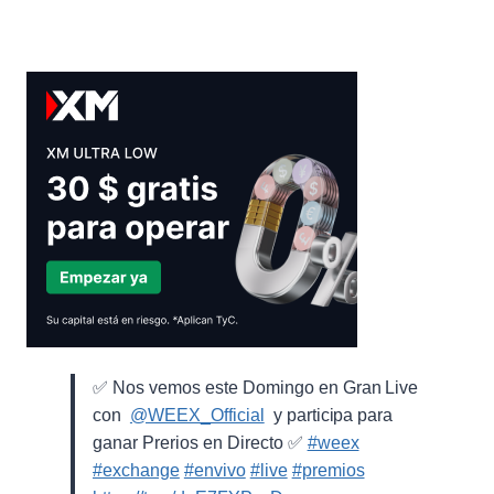
✅ Nos vemos este Domingo en Gran Live
con ⁨
@WEEX_Official
⁩ y participa para
ganar Prerios en Directo ✅
#weex
#exchange
#envivo
#live
#premios