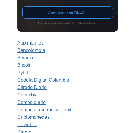
Crear cuenta en WEEX
→
Precios actualizados cada 30s · Vía CoinGecko
App mobiles
Bancolombia
Binance
Bitcoin
Bybit
Cedula Digital Colombia
Cifrado Diario
Colombia
Combo diario
Combo diario rocky rabbit
Criptomonedas
Daviplata
Dinero