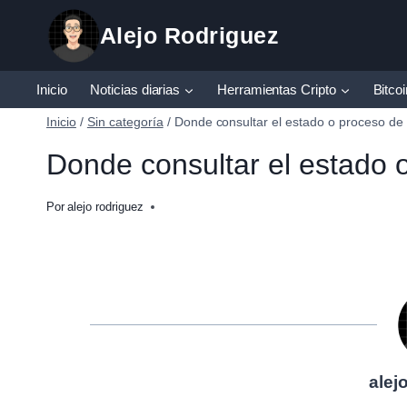
Saltar
Alejo Rodriguez
al
contenido
Sin Categoría
Inicio
Noticias diarias
Herramientas Cripto
Bitco
Inicio
/
Sin categoría
/
Donde consultar el estado o proceso de l
Donde consultar el estado o
Por
alejo rodriguez
alej