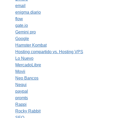
email
enigma diario
flow
gate.io
Gemini pro
Google
Hamster Kombat
Hosting compartido vs. Hosting VPS
Lo Nuevo
MercadoLibre
Movii
Neo Bancos
Nequi
paypal
promts
Rappi
Rocky Rabbit
SEO