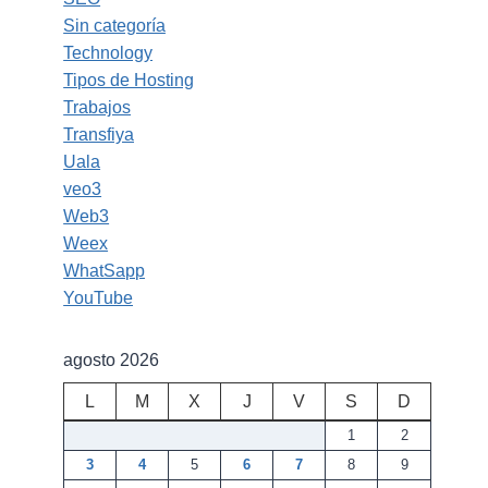
Sin categoría
Technology
Tipos de Hosting
Trabajos
Transfiya
Uala
veo3
Web3
Weex
WhatSapp
YouTube
agosto 2026
L
M
X
J
V
S
D
1
2
3
4
5
6
7
8
9