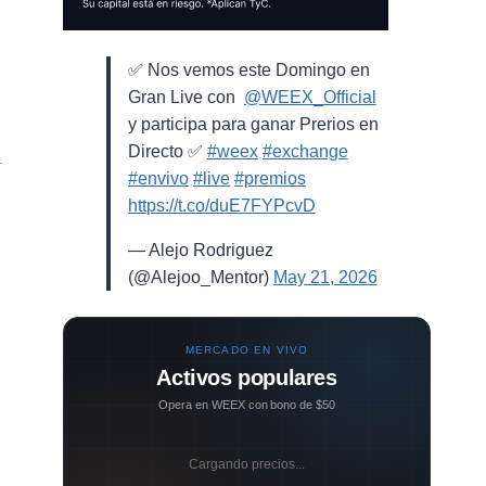
✅ Nos vemos este Domingo en
Gran Live con ⁨
@WEEX_Official
⁩
y participa para ganar Prerios en
Directo ✅
#weex
#exchange
#envivo
#live
#premios
https://t.co/duE7FYPcvD
— Alejo Rodriguez
(@Alejoo_Mentor)
May 21, 2026
MERCADO EN VIVO
Activos populares
Opera en WEEX con bono de $50
Cargando precios...