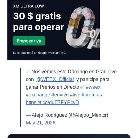
✅ Nos vemos este Domingo en Gran Live
con ⁨
@WEEX_Official
⁩ y participa para
ganar Prerios en Directo ✅
#weex
#exchange
#envivo
#live
#premios
https://t.co/duE7FYPcvD
— Alejo Rodriguez (@Alejoo_Mentor)
May 21, 2026