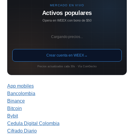
MERCADO EN VIVO
Activos populares
Opera en WEEX con bono de $50
Cargando precios...
Crear cuenta en WEEX
→
Precios actualizados cada 30s · Vía CoinGecko
App mobiles
Bancolombia
Binance
Bitcoin
Bybit
Cedula Digital Colombia
Cifrado Diario