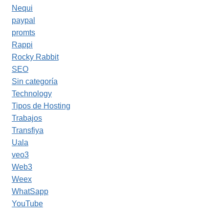
Nequi
paypal
promts
Rappi
Rocky Rabbit
SEO
Sin categoría
Technology
Tipos de Hosting
Trabajos
Transfiya
Uala
veo3
Web3
Weex
WhatSapp
YouTube