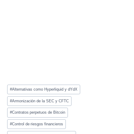
Etiquetas
#
Alternativas como Hyperliquid y dYdX
de
la
#
Armonización de la SEC y CFTC
entrada:
#
Contratos perpetuos de Bitcoin
#
Control de riesgos financieros