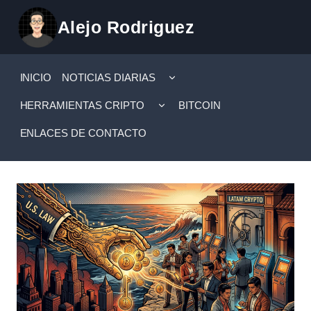
Saltar
Alejo Rodriguez
al
contenido
ALTERNAR
INICIO
NOTICIAS DIARIAS
MENÚ
HIJO
ALTERNAR
HERRAMIENTAS CRIPTO
BITCOIN
MENÚ
HIJO
ENLACES DE CONTACTO