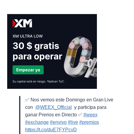
✅ Nos vemos este Domingo en Gran Live
con ⁨
@WEEX_Official
⁩ y participa para
ganar Prerios en Directo ✅
#weex
#exchange
#envivo
#live
#premios
https://t.co/duE7FYPcvD