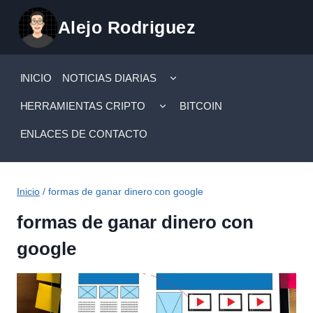
Saltar
Alejo Rodriguez
al
contenido
ALTERNAR
INICIO
NOTICIAS DIARIAS
MENÚ
HIJO
ALTERNAR
HERRAMIENTAS CRIPTO
BITCOIN
MENÚ
HIJO
ENLACES DE CONTACTO
Inicio
/
formas de ganar dinero con google
formas de ganar dinero con
google