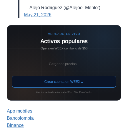
— Alejo Rodriguez (@Alejoo_Mentor)
May 21, 2026
MERCADO EN VIVO
Activos populares
Opera en WEEX con bono de $50
Cargando precios...
Crear cuenta en WEEX
→
Precios actualizados cada 30s · Vía CoinGecko
App mobiles
Bancolombia
Binance