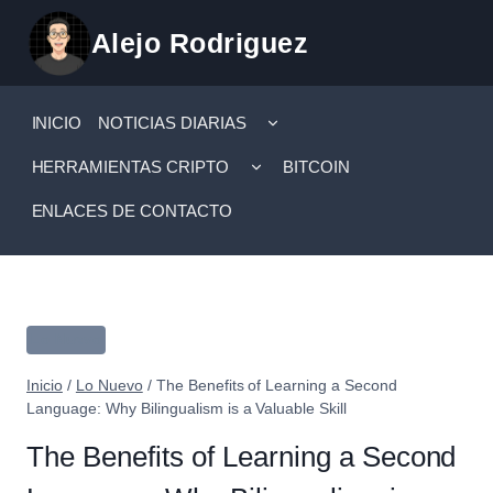
Saltar
Alejo Rodriguez
al
contenido
ALTERNAR
INICIO
NOTICIAS DIARIAS
MENÚ
HIJO
ALTERNAR
HERRAMIENTAS CRIPTO
BITCOIN
MENÚ
HIJO
ENLACES DE CONTACTO
Lo Nuevo
Inicio
/
Lo Nuevo
/
The Benefits of Learning a Second
Language: Why Bilingualism is a Valuable Skill
The Benefits of Learning a Second