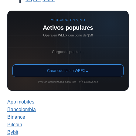
MERCADO EN VIVO
Activos populares
Opera en WEEX con bono de $50
Cargando precios...
Crear cuenta en WEEX
→
Precios actualizados cada 30s · Vía CoinGecko
App mobiles
Bancolombia
Binance
Bitcoin
Bybit