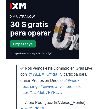
✅ Nos vemos este Domingo en Gran Live
con ⁨
@WEEX_Official
⁩ y participa para
ganar Prerios en Directo ✅
#weex
#exchange
#envivo
#live
#premios
https://t.co/duE7FYPcvD
— Alejo Rodriguez (@Alejoo_Mentor)
May 21, 2026