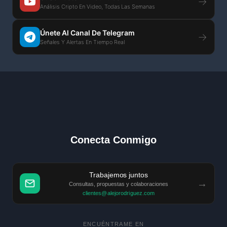
→
Análisis Cripto En Video, Todas Las Semanas
Únete Al Canal De Telegram
→
Señales Y Alertas En Tiempo Real
Conecta Conmigo
Trabajemos juntos
→
Consultas, propuestas y colaboraciones
clientes@alejorodriguez.com
ENCUÉNTRAME EN