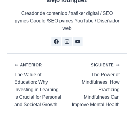
alejo rodriguez
Creador de contenido / trafiker digital / SEO
pymes Google /SEO pymes YouTube / Diseñador
web
Navegación
ANTERIOR
SIGUIENTE
The Value of
The Power of
de
Education: Why
Mindfulness: How
entradas
Investing in Learning
Practicing
is Crucial for Personal
Mindfulness Can
and Societal Growth
Improve Mental Health