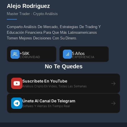
Alejo Rodriguez
Master Trader · Crypto Análisis
Comparto Análisis De Mercado, Estrategias De Trading Y
Educación Financiera Para Que Más Latinoamericanos
Tomen Mejores Decisiones Con Su Dinero.
+58K
5 Años
COMUNIDAD
EXPERIENCIA
No Te Quedes
Suscríbete En YouTube
→
Análisis Cripto En Video, Todas Las Semanas
Únete Al Canal De Telegram
→
Señales Y Alertas En Tiempo Real