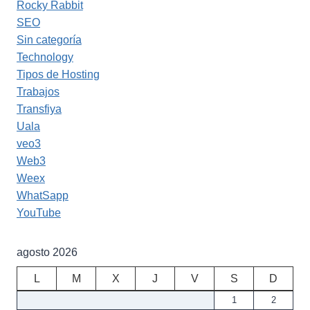
Rocky Rabbit
SEO
Sin categoría
Technology
Tipos de Hosting
Trabajos
Transfiya
Uala
veo3
Web3
Weex
WhatSapp
YouTube
agosto 2026
L
M
X
J
V
S
D
1
2