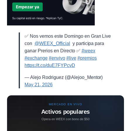
✅ Nos vemos este Domingo en Gran Live
con ⁨
@WEEX_Official
⁩ y participa para
ganar Prerios en Directo ✅
#weex
#exchange
#envivo
#live
#premios
https://t.co/duE7FYPcvD
— Alejo Rodriguez (@Alejoo_Mentor)
May 21, 2026
MERCADO EN VIVO
Activos populares
Opera en WEEX con bono de $50