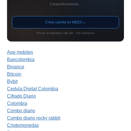
Cargando precios...
Crear cuenta en WEEX
→
Precios actualizados cada 30s · Vía CoinGecko
App mobiles
Bancolombia
Binance
Bitcoin
Bybit
Cedula Digital Colombia
Cifrado Diario
Colombia
Combo diario
Combo diario rocky rabbit
Criptomonedas