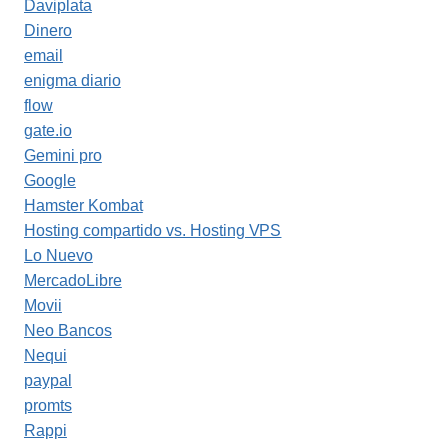
Daviplata
Dinero
email
enigma diario
flow
gate.io
Gemini pro
Google
Hamster Kombat
Hosting compartido vs. Hosting VPS
Lo Nuevo
MercadoLibre
Movii
Neo Bancos
Nequi
paypal
promts
Rappi